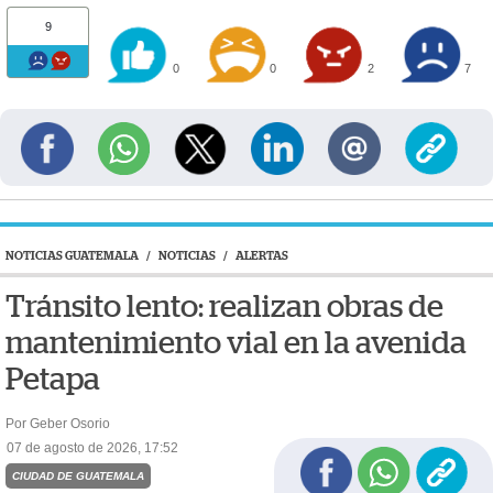
9
0
0
2
7
NOTICIAS GUATEMALA
/
NOTICIAS
/
ALERTAS
Tránsito lento: realizan obras de
mantenimiento vial en la avenida
Petapa
Por Geber Osorio
07 de agosto de 2026, 17:52
CIUDAD DE GUATEMALA