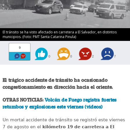
El tránsito se ha visto afectado en carretera a El Salvador, en distintos
municipios. (Foto: PMT Santa Catarina Pinula)
9
0
0
2
7
El trágico accidente de tránsito ha ocasionado
congestionamiento en dirección hacia el oriente.
OTRAS NOTICIAS:
Volcán de Fuego registra fuertes
retumbos y explosiones este viernes (videos)
Un mortal accidente de tránsito se registró este viernes
7 de agosto en el
kilómetro 19 de carretera a El