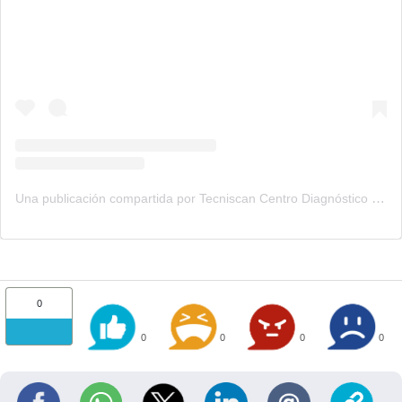
Una publicación compartida por Tecniscan Centro Diagnóstico (@tecniscan)
0
0
0
0
0