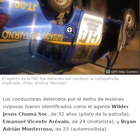
El agente de la PNC fue detenido por conducir la radiopatrulla
implicada. (Foto: Amilcar Montejo)
Los conductores detenidos por el delito de lesiones
culposas fueron identificados como el agente
Wilder
Jesús Chomá Soc
, de 32 años (piloto de la patrulla);
Emanuel Vicente Arévalo
, de 24 (motorista); y
Bryan
Adrián Monterroso,
de 23 (automovilista).