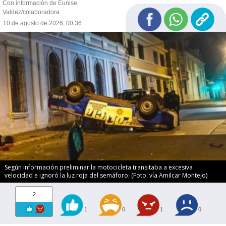
Con información de Eunise
Valdez/colaboradora
10 de agosto de 2026, 00:36
Según información preliminar la motocicleta transitaba a excesiva
velocidad e ignoró la luz roja del semáforo. (Foto: vía Amilcar Montejo)
2
1
0
1
0