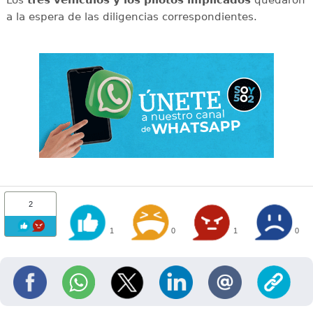
Los
tres vehículos y los pilotos implicados
quedaron
a la espera de las diligencias correspondientes.
2
1
0
1
0