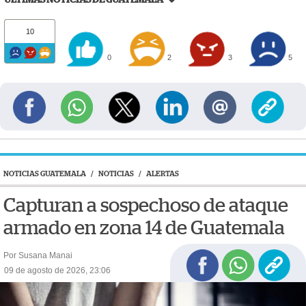
10
0
2
3
5
NOTICIAS GUATEMALA
/
NOTICIAS
/
ALERTAS
Capturan a sospechoso de ataque
armado en zona 14 de Guatemala
Por Susana Manai
09 de agosto de 2026, 23:06