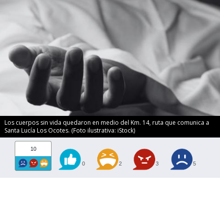
Los cuerpos sin vida quedaron en medio del Km. 14, ruta que comunica a
Santa Lucía Los Ocotes. (Foto ilustrativa: iStock)
10
0
2
3
5