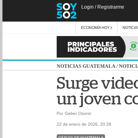
Login
/
Registrarme
ECONOMÍA HOY
NOTICIA
NOTICIAS GUATEMALA
/
NOTICI
Surge video
un joven c
Por Geber Osorio
22 de enero de 2026, 20:28