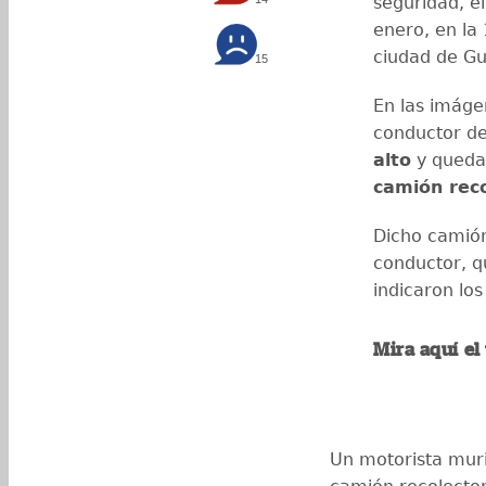
seguridad, e
enero, en la 
ciudad de G
15
En las imág
conductor de
alto
y queda
camión rec
Dicho camión
conductor, q
indicaron lo
Mira aquí el
Un motorista muri