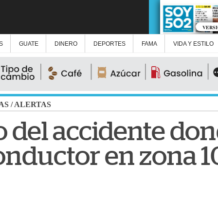
VERS
S
GUATE
DINERO
DEPORTES
FAMA
VIDA Y ESTILO
AS
/
ALERTAS
 del accidente dond
onductor en zona 1