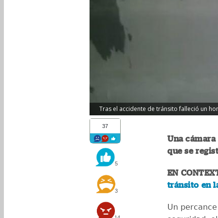
Tras el accidente de tránsito falleció un h
37
Una cámara 
que se regis
5
EN CONTEX
tránsito en l
3
Un percance
14