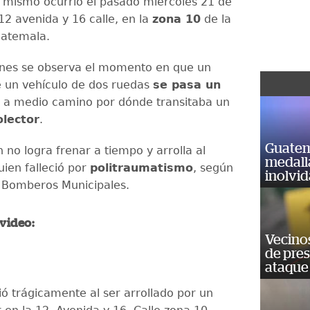
l mismo ocurrió el pasado miércoles 21 de
12 avenida y 16 calle, en la
zona 10
de la
uatemala.
enes se observa el momento en que un
 un vehículo de dos ruedas
se pasa un
 a medio camino por dónde transitaba un
olector
.
Guatem
 no logra frenar a tiempo y arrolla al
medall
uien falleció por
politraumatismo
, según
inolvi
s Bomberos Municipales.
 video:
Vecino
de pre
ataque
ó trágicamente al ser arrollado por un