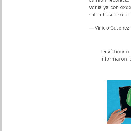
camión recolector
Venía ya con exce
solito busco su d
— Vinicio Gutierrez 
La víctima m
informaron lo