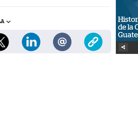
Histor
LA
de la 
Guat