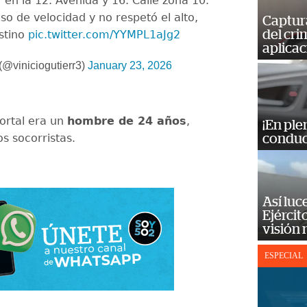
 en la 12. Avenida y 16. Calle zona 10.
so de velocidad y no respetó el alto,
Captur
del cr
estino
pic.twitter.com/YYMPL1aJg2
aplicac
(@viniciogutierr3)
January 23, 2026
ortal era un
hombre de 24 años
,
¡En ple
s socorristas.
conduc
Así luc
Ejércit
visión
ESPECIAL