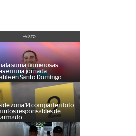
+VISTO
ala suma numerosas
as en una jornada
dable en Santo Domingo
s de zona 14 comparten foto
suntos responsables de
 armado