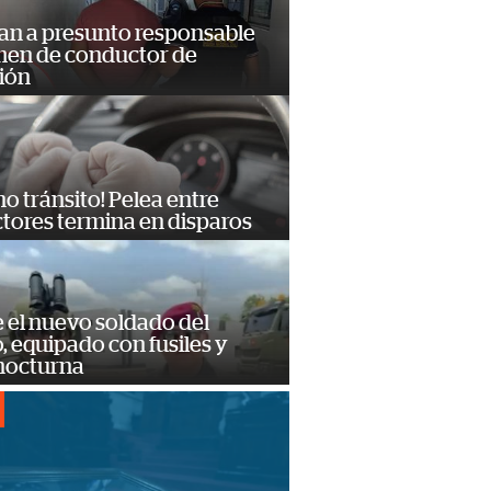
an a presunto responsable
imen de conductor de
ión
no tránsito! Pelea entre
tores termina en disparos
e el nuevo soldado del
o, equipado con fusiles y
 nocturna