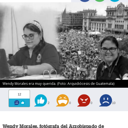
Wendy Morales era muy querida. (Foto: Arquidiócesis de Guatemala)
12
2
0
0
10
Wendy Morales, fotógrafa del Arzobispado de