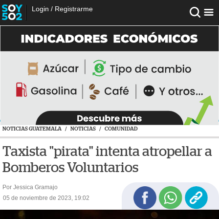
Login
/
Registrarme
NOTICIAS GUATEMALA
/
NOTICIAS
/
COMUNIDAD
Taxista "pirata" intenta atropellar a
Bomberos Voluntarios
Por Jessica Gramajo
05 de noviembre de 2023, 19:02