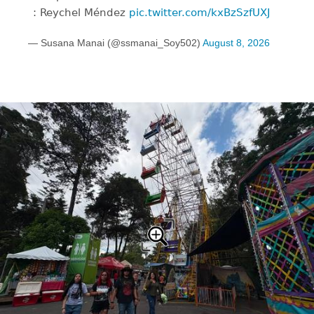
: Reychel Méndez
pic.twitter.com/kxBzSzfUXJ
— Susana Manai (@ssmanai_Soy502)
August 8, 2026