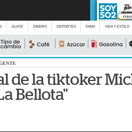
VERS
S
GUATE
DINERO
DEPORTES
FAMA
VIDA Y ESTILO
GENTE
al de la tiktoker Mi
La Bellota"