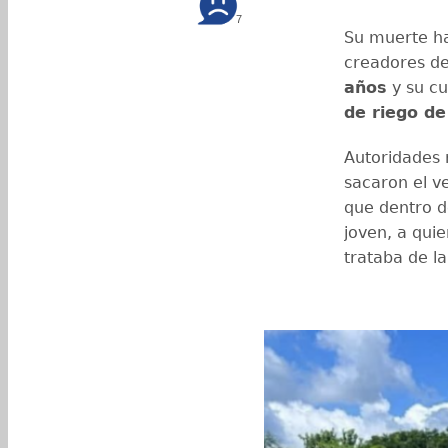
7
Su muerte ha
creadores de
años
y su cu
de riego de
Autoridades 
sacaron el v
que dentro d
joven, a quie
trataba de l