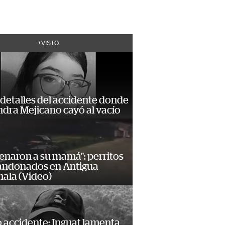
+VISTO
detalles del accidente donde
dra Mejicano cayó al vacío
enaron a su mamá": perritos
andonados en Antigua
ala (Video)
 accidente: Inguat lamenta