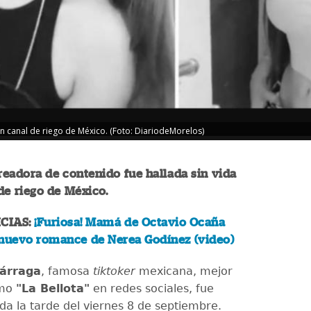
un canal de riego de México. (Foto: DiariodeMorelos)
eadora de contenido fue hallada sin vida
de riego de México.
CIAS:
¡Furiosa! Mamá de Octavio Ocaña
 nuevo romance de Nerea Godínez (video)
zárraga
, famosa
tiktoker
mexicana, mejor
omo
"La Bellota"
en redes sociales, fue
ida la tarde del viernes 8 de septiembre.