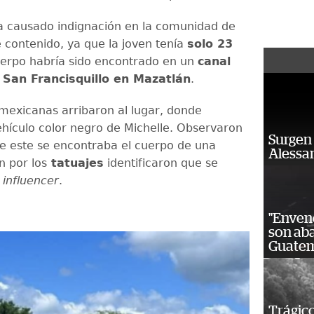
 causado indignación en la comunidad de
 contenido, ya que la joven tenía
solo 23
erpo habría sido encontrado en un
canal
 San Francisquillo en Mazatlán
.
mexicanas arribaron al lugar, donde
ehículo color negro de Michelle. Observaron
Surgen 
e este se encontraba el cuerpo de una
Alessan
n por los
tatuajes
identificaron que se
a
influencer
.
"Enven
son ab
Guatem
Trágico