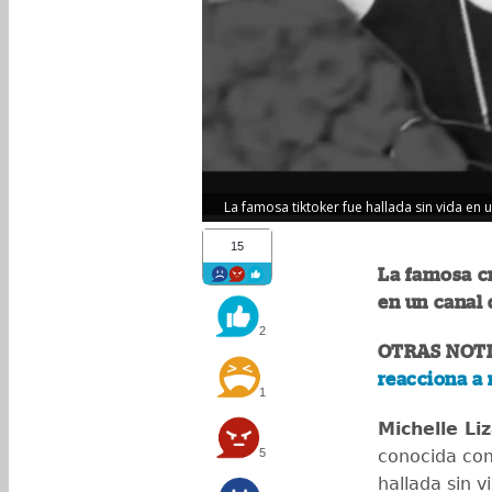
La famosa tiktoker fue hallada sin vida en 
15
La famosa cr
en un canal 
2
OTRAS NOTI
reacciona a
1
Michelle Li
5
conocida c
hallada sin v