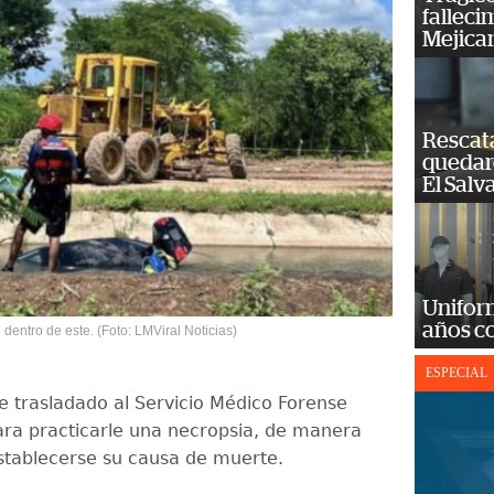
falleci
Mejica
Rescat
quedaro
El Salv
Unifor
años c
 dentro de este. (Foto: LMViral Noticias)
ESPECIAL
e trasladado al Servicio Médico Forense
ra practicarle una necropsia, de manera
tablecerse su causa de muerte.