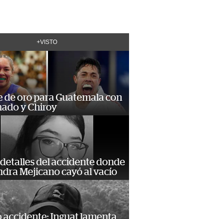
+VISTO
e de oro para Guatemala con
ado y Chiroy
detalles del accidente donde
dra Mejicano cayó al vacío
 accidente: Inguat lamenta