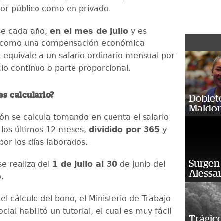
tor público como en privado.
se cada año,
en el mes de julio
y es
 como una compensación económica
e equivale a un salario ordinario mensual por
cio continuo o parte proporcional.
s calcularlo?
Doblet
Maldon
ión se calcula tomando en cuenta el salario
los últimos 12 meses,
dividido por 365
y
por los días laborados.
Surgen 
se realiza del
1 de julio al 30
de junio del
Alessan
.
r el cálculo del bono, el Ministerio de Trabajo
cial habilitó un tutorial, el cual es muy fácil
Trágico