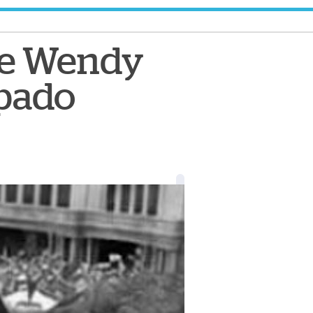
 de Wendy
spado