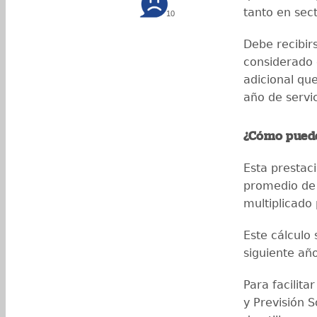
tanto en sec
10
Debe recibir
considerado
adicional qu
año de servi
¿Cómo puede
Esta prestac
promedio de 
multiplicado 
Este cálculo 
siguiente año
Para facilita
y Previsión So