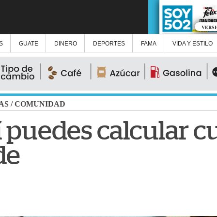
VERS
S
GUATE
DINERO
DEPORTES
FAMA
VIDA Y ESTILO
AS
/
COMUNIDAD
í puedes calcular c
de