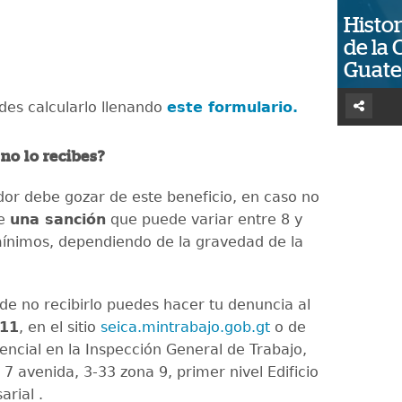
Histor
de la 
Guat
es calcularlo llenando
este formulario.
 no lo recibes?
dor debe gozar de este beneficio, en caso no
te
una sanción
que puede variar entre 8 y
mínimos, dependiendo de la gravedad de la
e no recibirlo puedes hacer tu denuncia al
511
, en el sitio
seica.mintrabajo.gob.gt
o de
ncial en la Inspección General de Trabajo,
 7 avenida, 3-33 zona 9, primer nivel Edificio
rial .