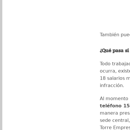
También pued
¿Qué pasa si
Todo trabaja
ocurra, exis
18 salarios 
infracción.
Al momento d
teléfono 1
manera prese
sede central,
Torre Empresa