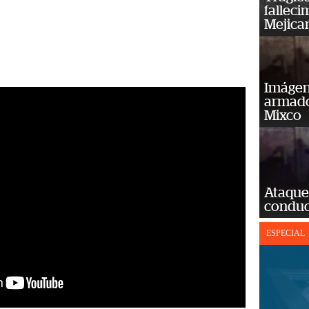
falleci
Mejica
Imágene
armado
Mixco
Ataque
conduct
ESPECIAL