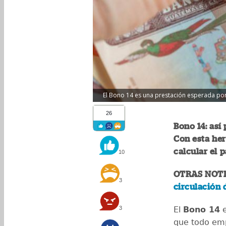
El Bono 14 es una prestación esperada por
26
Bono 14: así
Con esta her
calcular el 
10
OTRAS NOTI
3
circulación 
3
El
Bono 14
e
que todo emp