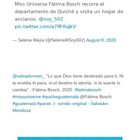
Miss Universe Fátima Bosch recorre el
departamento de Quiché y visita un hogar de
ancianos.
@soy_502
pic.twitter.com/a7fIF8aJkV
— Selene Mejía (@SeleneMSoy502)
August 8, 2026
@salvadormen_
"Lo que Dios tiene destinado para ti; Ni
la envidia lo para, ni el destino lo aborta, ni la suerte lo
cambia". -Fátima Bosch, 2025.
#fatimabosch
#missuniverse
#quicheguatemala
@Fátima Bosch
#guatemala
#parati
♬ sonido original - Salvador
Mendoza