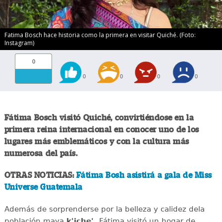
Fatima Bosch hace historia como la primera en visitar Quiché. (Foto:
Instagram)
0
0
0
0
0
Fátima Bosch visitó Quiché, convirtiéndose en la
primera reina internacional en conocer uno de los
lugares más emblemáticos y con la cultura más
numerosa del país.
OTRAS NOTICIAS:
Fátima Bosh asistirá a gala de Miss
Universe Guatemala
Además de sorprenderse por la belleza y calidez dela
población maya
k'iche',
Fátima visitó un hogar de