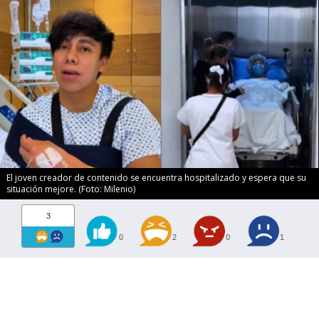
El joven creador de contenido se encuentra hospitalizado y espera que su
situación mejore. (Foto: Milenio)
3
0
2
0
1