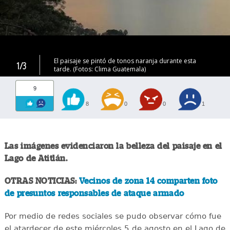
El paisaje se pintó de tonos naranja durante esta
1/3
tarde. (Fotos: Clima Guatemala)
9
8
0
0
1
Las imágenes evidenciaron la belleza del paisaje en el
Lago de Atitlán.
OTRAS NOTICIAS:
Vecinos de zona 14 comparten foto
de presuntos responsables de ataque armado
Por medio de redes sociales se pudo observar cómo fue
el atardecer de este miércoles 5 de agosto en el Lago de