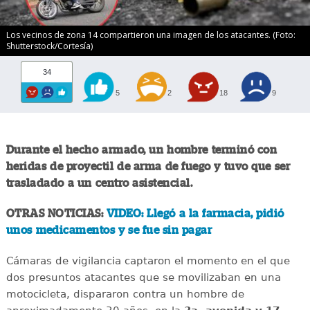
Los vecinos de zona 14 compartieron una imagen de los atacantes. (Foto:
Shutterstock/Cortesía)
34
5
2
18
9
Durante el hecho armado, un hombre terminó con
heridas de proyectil de arma de fuego y tuvo que ser
trasladado a un centro asistencial.
OTRAS NOTICIAS:
VIDEO: Llegó a la farmacia, pidió
unos medicamentos y se fue sin pagar
Cámaras de vigilancia captaron el momento en el que
dos presuntos atacantes que se movilizaban en una
motocicleta, dispararon contra un hombre de