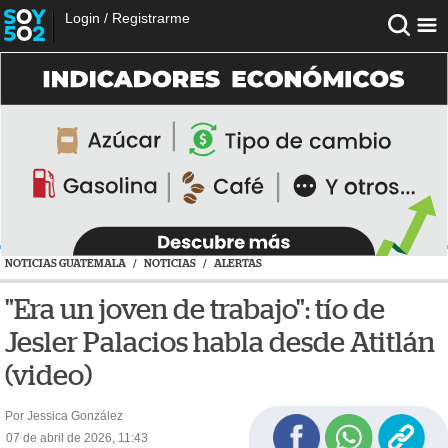
Login
/
Registrarme
NOTICIAS GUATEMALA
/
NOTICIAS
/
ALERTAS
"Era un joven de trabajo": tío de
Jesler Palacios habla desde Atitlán
(video)
Por Jessica González
07 de abril de 2026, 11:43