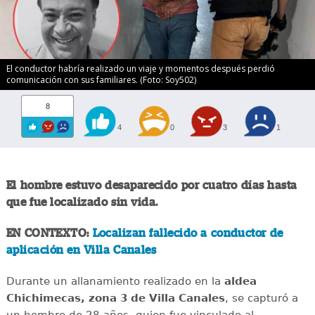
El conductor habría realizado un viaje y momentos después perdió
comunicación con sus familiares. (Foto: Soy502)
8
4
0
3
1
El hombre estuvo desaparecido por cuatro días hasta
que fue localizado sin vida.
EN CONTEXTO:
Localizan fallecido a conductor de
aplicación en Villa Canales
Durante un allanamiento realizado en la
aldea
Chichimecas, zona 3 de Villa Canales
, se capturó a
un hombre de 28 años, quien fue vinculado al