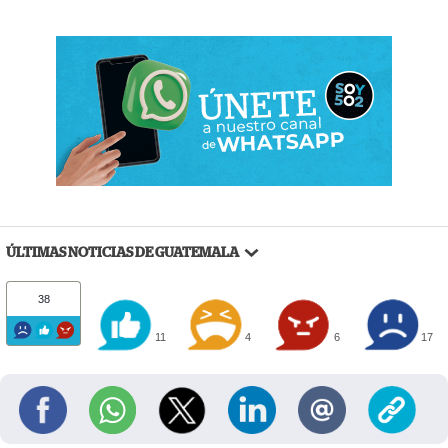
ÚLTIMAS NOTICIAS DE GUATEMALA
38
11
4
6
17