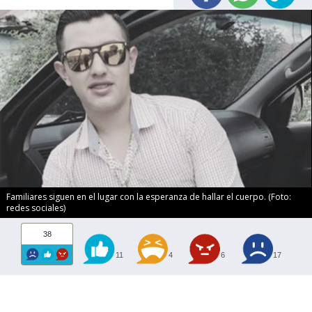
Familiares siguen en el lugar con la esperanza de hallar el cuerpo. (Foto:
redes sociales)
38
11
4
6
17