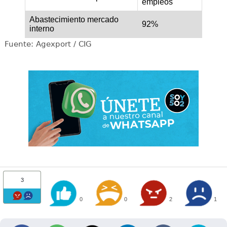
empleos
Abastecimiento mercado
92%
interno
Fuente: Agexport / CIG
3
0
0
2
1