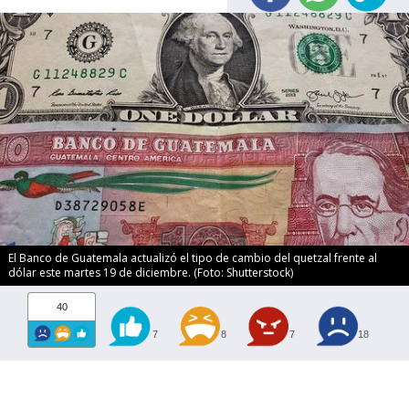
El Banco de Guatemala actualizó el tipo de cambio del quetzal frente al
dólar este martes 19 de diciembre. (Foto: Shutterstock)
40
7
8
7
18