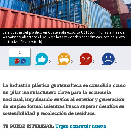
La industria del plástico en Guatemala exporta US$668 millones a más de
40 países y abastece el 92 % de las actividades económicas locales. (Foto
ilustrativa: Shutterstock)
3
0
0
2
1
La industria plástica guatemalteca se consolida como
un pilar manufacturero clave para la economía
nacional, impulsando envíos al exterior y generación
de empleo formal mientras busca superar desafíos en
sostenibilidad y recolección de residuos.
TE PUEDE INTERESAR:
Urgen construir nueva