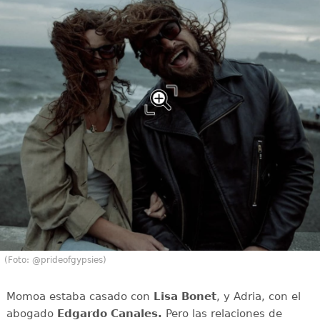
(Foto: @prideofgypsies)
Momoa estaba casado con
Lisa Bonet
, y Adria, con el
abogado
Edgardo Canales.
Pero las relaciones de