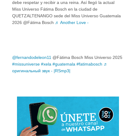
debe respetar y recibir a una reina. Así llegó la actual
Miss Universo Fátima Bosch en la ciudad de
QUETZALTENANGO sede del Miss Universo Guatemala
2026 @Fátima Bosch
♬ Another Love -
@fernandodeleon11
@Fátima Bosch Miss Universo 2025
#missuniverse
#xela
#guatemala
#fatimabosch
♬
оригинальный звук - |RSmp3|