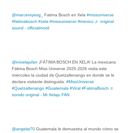
@marcereyesg_
Fatima Bosch en Xela
#missuniverse
#fatimabosch
#xela
#missuniverso
#mexico
♬ original
sound - officialmooli
@mixelajufan
¡FÁTIMA BOSCH EN XELA! La mexicana
Fátima Bosch Miss Universe 2025-2026 visita este
miércoles la ciudad de Quetzaltenango en donde se le
declara visitante distinguida.
#MissUniverse
#Quetzaltenango
#Guatemala
#Viral
#FatimaBosch
♬
sonido original - Mi Xelaju FAN
@angelat70
Guatemala le demuestra al mundo cómo se