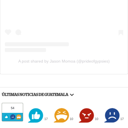
A post shared by Jason Momoa (@prideofgypsies)
ÚLTIMAS NOTICIAS DE GUATEMALA
54
17
10
10
17