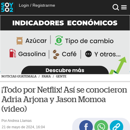
Login
/
Registrarme
NOTICIAS GUATEMALA
/
FAMA
/
GENTE
¡Todo por Netflix! Así se conocieron
Adria Arjona y Jason Momoa
(video)
Por Andrea Llamas
21 de mayo de 2024, 16:04