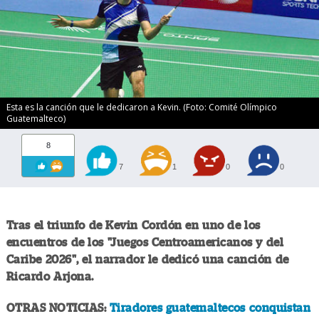
Esta es la canción que le dedicaron a Kevin. (Foto: Comité Olímpico
Guatemalteco)
8
7
1
0
0
Tras el triunfo de Kevin Cordón en uno de los
encuentros de los "Juegos Centroamericanos y del
Caribe 2026", el narrador le dedicó una canción de
Ricardo Arjona.
OTRAS NOTICIAS:
Tiradores guatemaltecos conquistan