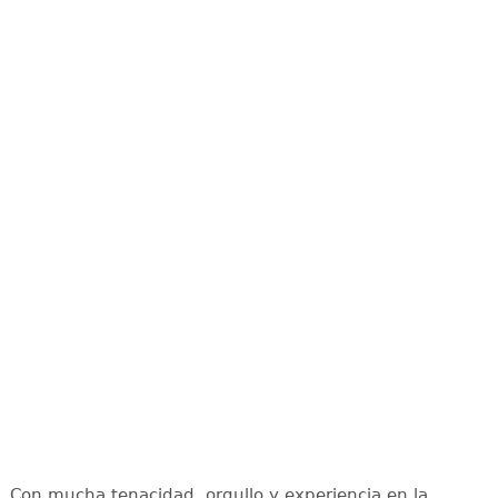
Con mucha tenacidad, orgullo y experiencia en la