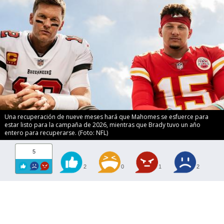
Una recuperación de nueve meses hará que Mahomes se esfuerce para
estar listo para la campaña de 2026, mientras que Brady tuvo un año
entero para recuperarse. (Foto: NFL)
5
2
0
1
2