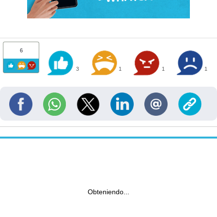
6
3
1
1
1
Obteniendo...