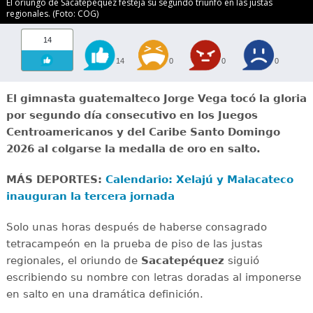
El oriungo de Sacatepéquez festeja su segundo triunfo en las justas
regionales. (Foto: COG)
14
14
0
0
0
El gimnasta guatemalteco Jorge Vega tocó la gloria
por segundo día consecutivo en los Juegos
Centroamericanos y del Caribe Santo Domingo
2026 al colgarse la medalla de oro en salto.
MÁS DEPORTES:
Calendario: Xelajú y Malacateco
inauguran la tercera jornada
Solo unas horas después de haberse consagrado
tetracampeón en la prueba de piso de las justas
regionales, el oriundo de
Sacatepéquez
siguió
escribiendo su nombre con letras doradas al imponerse
en salto en una dramática definición.