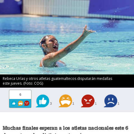
Rebeca Urías y otros atletas guatemaltecos disputarán medallas
este jueves. (Foto: COG)
6
3
1
1
1
Muchas finales esperan a los atletas nacionales este 6