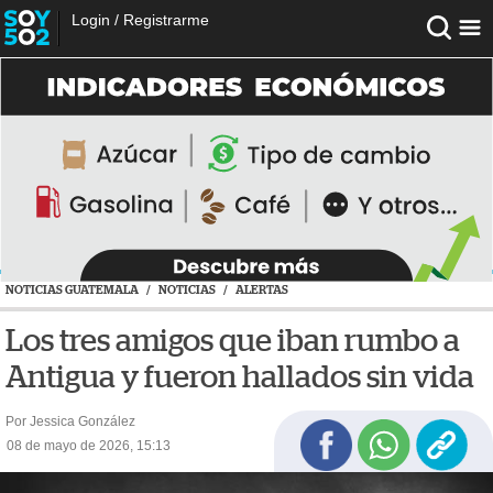
Login
/
Registrarme
NOTICIAS GUATEMALA
/
NOTICIAS
/
ALERTAS
Los tres amigos que iban rumbo a
Antigua y fueron hallados sin vida
Por Jessica González
08 de mayo de 2026, 15:13