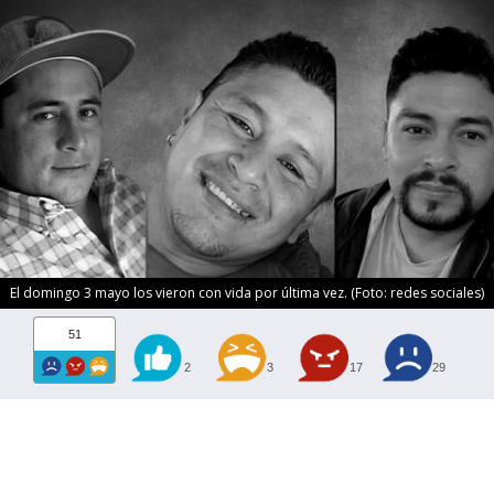
El domingo 3 mayo los vieron con vida por última vez. (Foto: redes sociales)
51
2
3
17
29