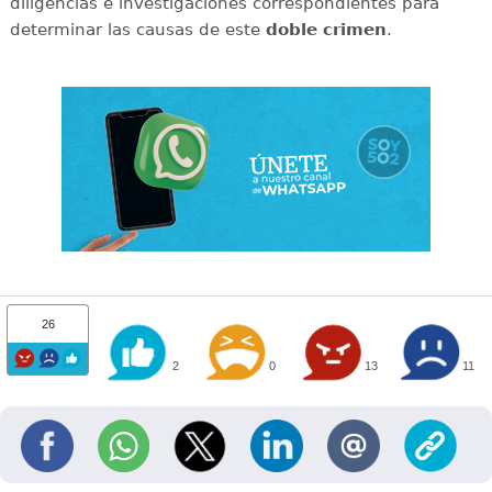
diligencias e investigaciones correspondientes para
determinar las causas de este
doble
crimen
.
26
2
0
13
11