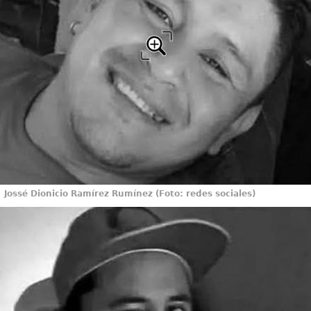
Jossé Dionicio Ramírez Rumínez (Foto: redes sociales)