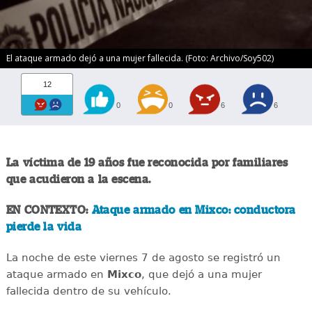
El ataque armado dejó a una mujer fallecida. (Foto: Archivo/Soy502)
12
0
0
6
6
La víctima de 19 años fue reconocida por familiares
que acudieron a la escena.
EN CONTEXTO:
Ataque armado en Mixco: conductora
pierde la vida
La noche de este viernes 7 de agosto se registró un
ataque armado en
Mixco
, que dejó a una mujer
fallecida dentro de su vehículo.