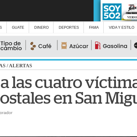
VERS
S
GUATE
DINERO
DEPORTES
FAMA
VIDA Y ESTILO
AS
/
ALERTAS
 a las cuatro víctim
costales en San Mi
orador