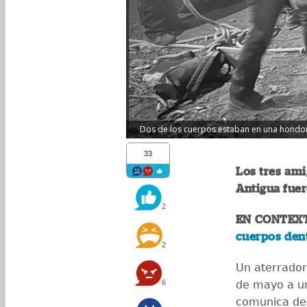
Dos de los cuerpos estaban en una hondona
33
Los tres ami
Antigua fuer
2
EN CONTEX
cuerpos dent
2
Un aterrador 
6
de mayo a un
comunica de 