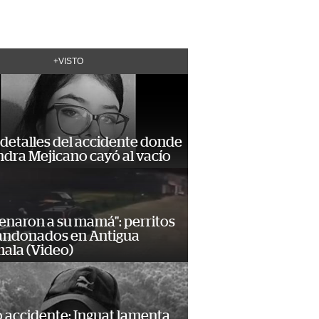
+VISTO
detalles del accidente donde
dra Mejicano cayó al vacío
enaron a su mamá": perritos
andonados en Antigua
ala (Video)
 accidente: Inguat lamenta