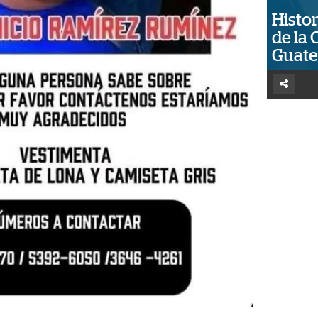
Histor
de la 
Guat