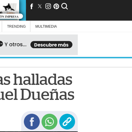
IÓN IMPRESA
TRENDING
MULTIMEDIA
as halladas
guel Dueñas