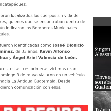
Sacatepéquez.
ueron localizados los cuerpos sin vida de
es, quienes que se encontraban dentro de
gún indicaron los Bomberos Municipales
ales.
 fueron identificadas como
Jossé Dionicio
Surgen 
mínez,
de 33 años,
Kevin Alfonso
Alessan
choa
y
Ángel Ariel Valencia de León.
ares, estas tres primeras víctimas eran
domingo 3 de mayo viajaron en un vehículo
"Enven
 hacia La Antigua Guatemala. Desde
son ab
Guatem
dieron comunicación con ellos.
Trágico