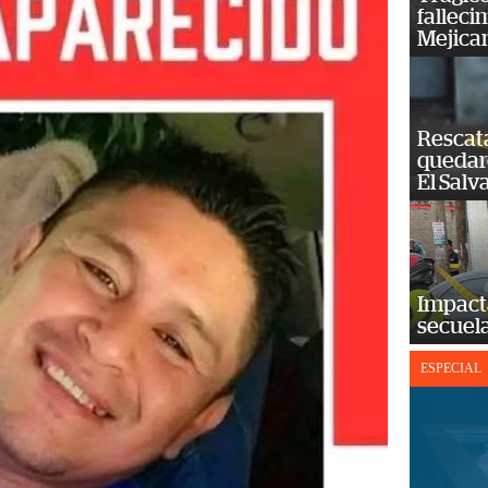
falleci
Mejica
Rescat
quedaro
El Salv
Impact
secuela
ESPECIAL