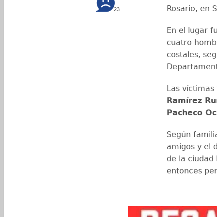
Rosario, en 
23
En el lugar f
cuatro hombr
costales, se
Departament
Las víctimas
Ramírez Ru
Pacheco O
Según famili
amigos y el 
de la ciudad
entonces per