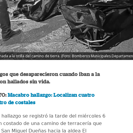
da a la orilla del camino de tierra. (Foto: Bomberos Municipales Departament
gos que desaparecieron cuando iban a la
on hallados sin vida.
TO:
Macabro hallazgo: Localizan cuatro
ro de costales
hallazgo se registró la tarde del miércoles 6
 costado de una camino de terracería que
San Miguel Dueñas hacia la aldea El