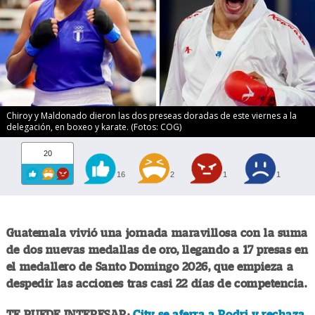
Chiroy y Maldonado dieron las dos preseas doradas de este viernes a la
delegación, en boxeo y karate. (Fotos: COG)
20
16
2
1
1
Guatemala vivió una jornada maravillosa con la suma
de dos nuevas medallas de oro, llegando a 17 presas en
el medallero de Santo Domingo 2026, que empieza a
despedir las acciones tras casi 22 días de competencia.
TE PUEDE INTERESAR:
City se aferra a Rodri y rechaza