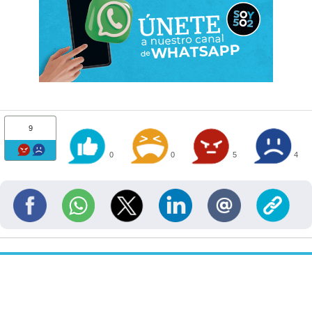
9
0
0
5
4