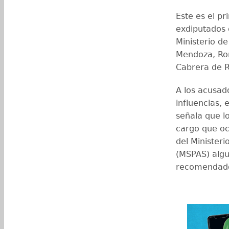
Este es el pr
exdiputados 
Ministerio d
Mendoza, Ro
Cabrera de R
A los acusado
influencias, 
señala que l
cargo que oc
del Ministeri
(MSPAS) algu
recomendad