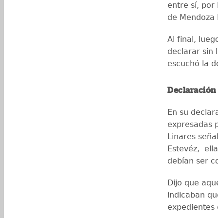
entre sí, por
de Mendoza L
Al final, lue
declarar sin 
escuchó la de
Declaración 
En su declara
expresadas p
Linares seña
Estevéz, ell
debían ser c
Dijo que aqu
indicaban qu
expedientes 