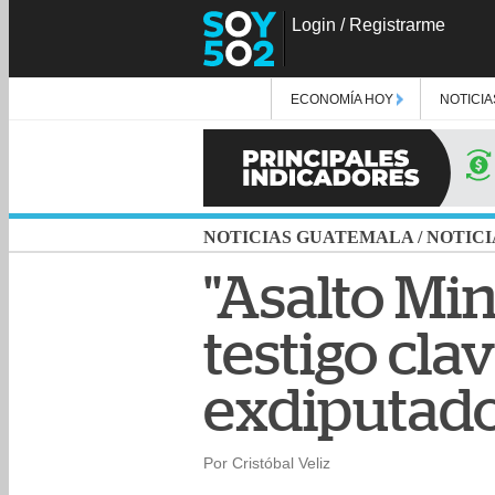
Login
/
Registrarme
ECONOMÍA HOY
NOTICIA
NOTICIAS GUATEMALA
/
NOTICI
"Asalto Min
testigo cla
exdiputad
Por Cristóbal Veliz