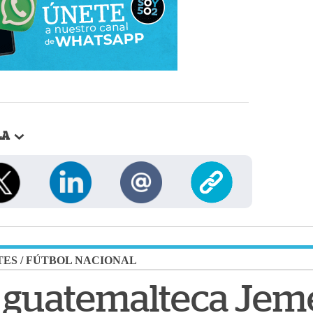
LA
TES
/
FÚTBOL NACIONAL
 guatemalteca Jem