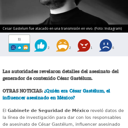
Cesar Gastelum fue atacado en una transmisión en vivo. (Foto: Instagram)
11
2
2
1
6
Las autoridades revelaron detalles del asesinato del
generador de contenido César Gastélum.
OTRAS NOTICIAS:
¿Quién era César Gastélum, el
influencer asesinado en México?
El
Gabinete de Seguridad de México
reveló datos de
la línea de investigación para dar con los responsables
de asesinato de César Gastélum, influencer asesinado