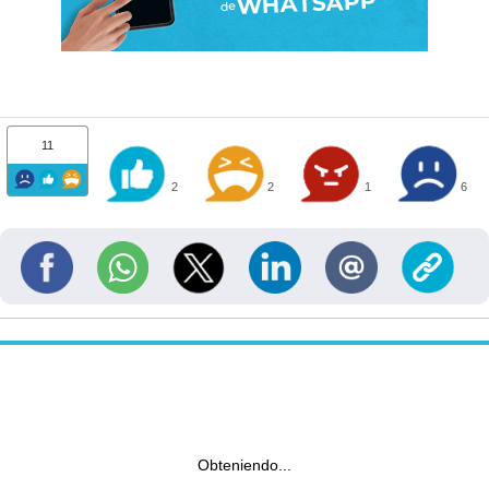
11
2
2
1
6
Obteniendo...