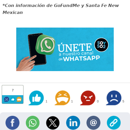
*Con información de GoFundMe y Santa Fe New
Mexican
7
1
1
0
5