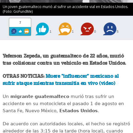
Un joven guatemalteco murió al sufrir un accidente vial en Estados Unidos.
(Foto: GoFundMe)
7
1
1
0
5
Yeferson Zepeda, un guatemalteco de 22 años, murió
tras colisionar contra un vehículo en Estados Unidos.
OTRAS NOTICIAS:
Muere "influencer" mexicano al
sufrir ataque mientras transmitía en vivo (video)
Un
migrante
guatemalteco
murió tras sufrir un
accidente en su motocicleta el pasado 1 de agosto en
Santa Fe, Nuevo México,
Estados
Unidos
.
De acuerdo con autoridades locales, el hecho se registró
alrededor de las 3:15 de la tarde (hora local), cuando