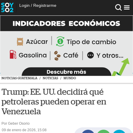
Login
/
Registrarme
NOTICIAS GUATEMALA
/
NOTICIAS
/
MUNDO
Trump: EE. UU. decidirá qué
petroleras pueden operar en
Venezuela
Por Geber Osorio
09 de enero de 2026, 15:08