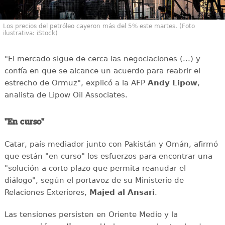
Los precios del petróleo cayeron más del 5% este martes. (Foto
ilustrativa: iStock)
"El mercado sigue de cerca las negociaciones (...) y
confía en que se alcance un acuerdo para reabrir el
estrecho de Ormuz", explicó a la AFP
Andy
Lipow
,
analista de Lipow Oil Associates.
"En curso"
Catar, país mediador junto con Pakistán y Omán, afirmó
que están "en curso" los esfuerzos para encontrar una
"solución a corto plazo que permita reanudar el
diálogo", según el portavoz de su Ministerio de
Relaciones Exteriores,
Majed al Ansari
.
Las tensiones persisten en Oriente Medio y la