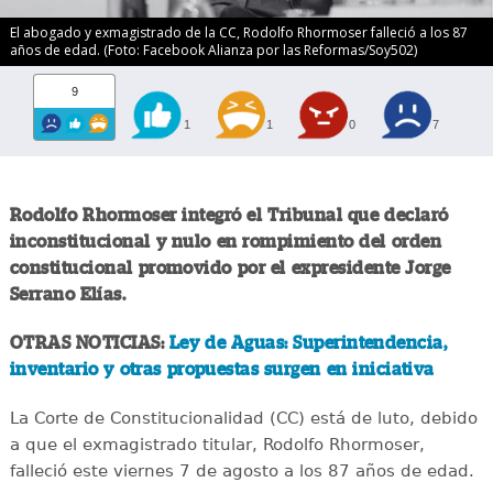
El abogado y exmagistrado de la CC, Rodolfo Rhormoser falleció a los 87
años de edad. (Foto: Facebook Alianza por las Reformas/Soy502)
9
1
1
0
7
Rodolfo Rhormoser integró el Tribunal que declaró
inconstitucional y nulo en rompimiento del orden
constitucional promovido por el expresidente Jorge
Serrano Elías.
OTRAS NOTICIAS:
Ley de Aguas: Superintendencia,
inventario y otras propuestas surgen en iniciativa
La Corte de Constitucionalidad (CC) está de luto, debido
a que el exmagistrado titular, Rodolfo Rhormoser,
falleció este viernes 7 de agosto a los 87 años de edad.