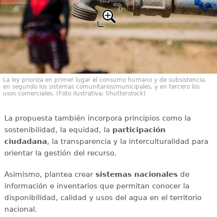
La ley prioriza en primer lugar el consumo humano y de subsistencia,
en segundo los sistemas comunitarios/municipales, y en tercero los
usos comerciales. (Foto ilustrativa: Shutterstock)
La propuesta también incorpora principios como la
sostenibilidad, la equidad, la
participación
ciudadana
, la transparencia y la interculturalidad para
orientar la gestión del recurso.
Asimismo, plantea crear
sistemas nacionales
de
información e inventarios que permitan conocer la
disponibilidad, calidad y usos del agua en el territorio
nacional.