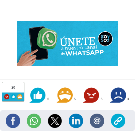
20
5
5
6
4