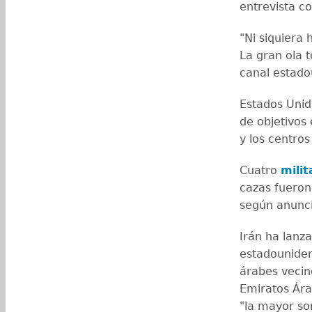
entrevista c
"Ni siquiera
La gran ola t
canal estado
Estados Unid
de objetivos 
y los centro
Cuatro
mili
cazas fueron
según anunció
Irán ha lanza
estadouniden
árabes vecin
Emiratos Ára
"la mayor so