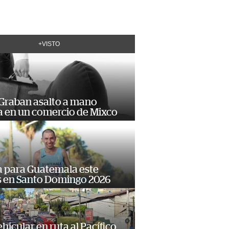
+VISTO
 Graban asalto a mano
 en un comercio de Mixco
 para Guatemala este
s en Santo Domingo 2026
hicular en ruta al Pacífico