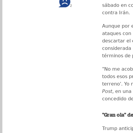
sábado en co
2
contra Irán.
Aunque por e
ataques con 
descartar el 
considerada
términos de 
"No me acoba
todos esos p
terreno'. Yo
Post
, en una
concedido de
"Gran ola" d
Trump antici