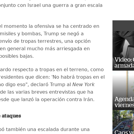
njunto con Israel una guerra a gran escala
l momento la ofensiva se ha centrado en
misiles y bombas, Trump se negó a
envío de tropas terrestres, una opción
 en general mucho más arriesgada en
posibles bajas.
Video:
armada
rdo respecto a tropas en el terreno, como
residentes que dicen: 'No habrá tropas en el
 no digo eso", declaró Trump al
New York
 de las varias breves entrevistas que ha
Agenda
sde que lanzó la operación contra Irán.
vierne
e ataques
pó también una escalada durante una
Caos ve