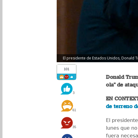
El presidente de Estados Unidos, Donald Tr
101
Donald Trum
ola" de ataq
3
EN CONTEX
de terreno d
61
El president
35
lunes que no 
fuera necesa