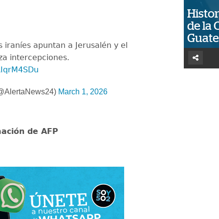
Histor
de la 
Guat
 iraníes apuntan a Jerusalén y el
nza intercepciones.
2AIqrM4SDu
(@AlertaNews24)
March 1, 2026
mación de AFP