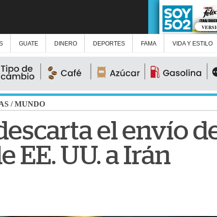
VERS
S
GUATE
DINERO
DEPORTES
FAMA
VIDA Y ESTILO
AS
/
MUNDO
escarta el envío de
de EE. UU. a Irán