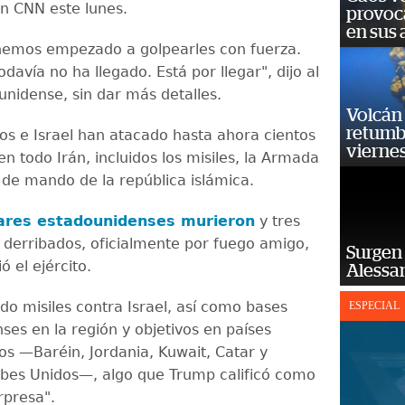
on CNN este lunes.
provoc
en sus
 hemos empezado a golpearles con fuerza.
odavía no ha llegado. Está por llegar", dijo al
unidense, sin dar más detalles.
Volcán 
retumb
os e Israel han atacado hasta ahora cientos
viernes
en todo Irán, incluidos los misiles, la Armada
s de mando de la república islámica.
tares estadounidenses murieron
y tres
 derribados, oficialmente por fuego amigo,
Surgen 
 el ejército.
Alessan
do misiles contra Israel, así como bases
ESPECIAL
ses en la región y objetivos en países
os —Baréin, Jordania, Kuwait, Catar y
bes Unidos—, algo que Trump calificó como
rpresa".