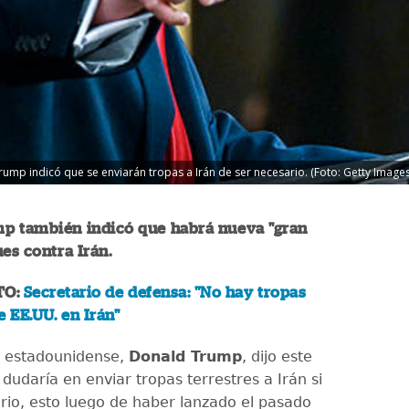
ump indicó que se enviarán tropas a Irán de ser necesario. (Foto: Getty Images
p también indicó que habrá nueva "gran
ues contra Irán.
TO:
Secretario de defensa: "No hay tropas
e EE.UU. en Irán"
e estadounidense,
Donald Trump
, dijo este
dudaría en enviar tropas terrestres a Irán si
rio, esto luego de haber lanzado el pasado