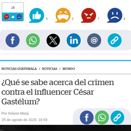
18
5
2
7
4
NOTICIAS GUATEMALA
/
NOTICIAS
/
MUNDO
¿Qué se sabe acerca del crimen
contra el influencer César
Gastélum?
Por Selene Mejía
05 de agosto de 2026, 18:59