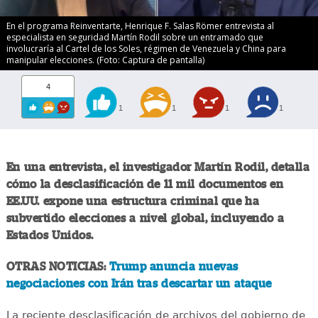
En el programa Reinventarte, Henrique F. Salas Römer entrevista al
especialista en seguridad Martín Rodil sobre un entramado que
involucraría al Cartel de los Soles, régimen de Venezuela y China para
manipular elecciones. (Foto: Captura de pantalla)
4
1
1
1
1
En una entrevista, el investigador Martín Rodil, detalla
cómo la desclasificación de 11 mil documentos en
EE.UU. expone una estructura criminal que ha
subvertido elecciones a nivel global, incluyendo a
Estados Unidos.
OTRAS NOTICIAS:
Trump anuncia nuevas
negociaciones con Irán tras descartar un ataque
La reciente desclasificación de archivos del gobierno de