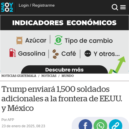
Login
/
Registrarme
NOTICIAS GUATEMALA
/
NOTICIAS
/
MUNDO
Trump enviará 1,500 soldados
adicionales a la frontera de EE.UU.
y México
Por AFP
23 de enero de 2025, 08:23