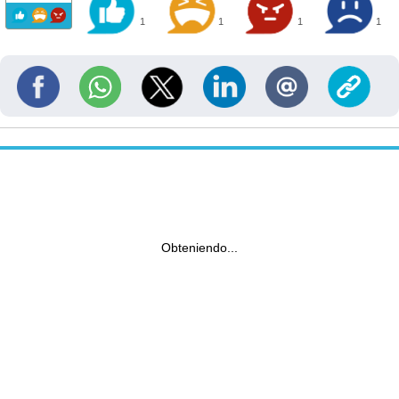
1
1
1
1
Obteniendo...