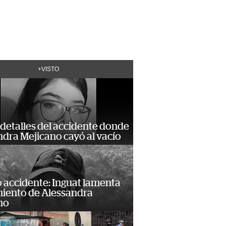
+VISTO
detalles del accidente donde
dra Mejicano cayó al vacío
 accidente: Inguat lamenta
miento de Alessandra
no