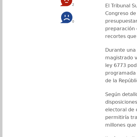
2
El Tribunal 
Congreso de 
presupuestar
0
preparación 
recortes que 
Durante una 
magistrado vo
ley 6773 pod
programada p
de la Repúbli
Según detall
disposicione
electoral de
permitiría t
millones que