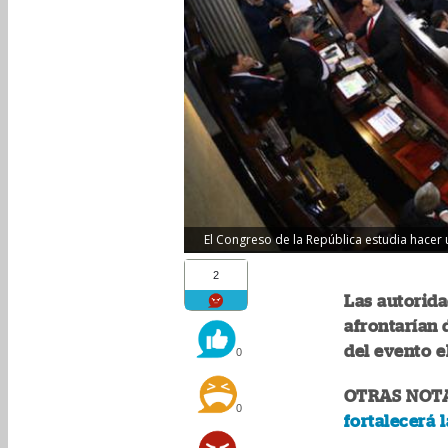
El Congreso de la República estudia hacer 
2
Las autorida
afrontarían 
del evento e
0
OTRAS NOT
0
fortalecerá 