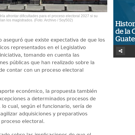
ía afrontar dificultades para el proceso electoral 2027 si su
an los magistrados. (Foto: Archivo / Soy502)
Histor
de la 
Guat
o aseguró que existe expectativa de que los
ticos representados en el Legislativo
iniciativa, tomando en cuenta las
nes públicas que han realizado sobre la
de contar con un proceso electoral
aporte económico, la propuesta también
xcepciones a determinados procesos de
 lo cual, según el funcionario, sería de
 agilizar adquisiciones y preparativos
 proceso electoral.
tado sobre las implicaciones de que el