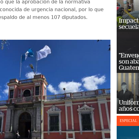
có que la aprobación de la normativa
 conocida de urgencia nacional, por lo que
respaldo de al menos 107 diputados.
Impact
secuela
"Enven
son ab
Guatem
Unifor
años c
ESPECIAL