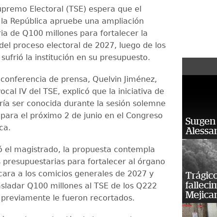
Supremo Electoral (TSE) espera que el
la República apruebe una ampliación
ia de Q100 millones para fortalecer la
del proceso electoral de 2027, luego de los
sufrió la institución en su presupuesto.
conferencia de prensa, Quelvin Jiménez,
cal IV del TSE, explicó que la iniciativa de
ría ser conocida durante la sesión solemne
ara el próximo 2 de junio en el Congreso
Surgen 
ca.
Alessan
ó el magistrado, la propuesta contempla
s presupuestarias para fortalecer al órgano
 cara a los comicios generales de 2027 y
Trágico
falleci
rasladar Q100 millones al TSE de los Q222
Mejica
 previamente le fueron recortados.