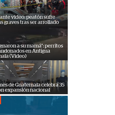
ante video: peatón sufre
s graves tras ser arrollado
enaron a su mamá": perritos
andonados en Antigua
ala (Video)
mes de Guatemala celebra 35
on expansión nacional