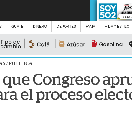
VERS
S
GUATE
DINERO
DEPORTES
FAMA
VIDA Y ESTILO
AS
/
POLÍTICA
a que Congreso ap
ra el proceso elect