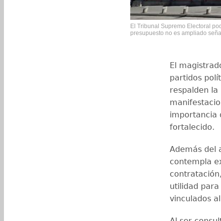
El Tribunal Supremo Electoral podr
presupuesto no es ampliado señal
El magistrad
partidos polí
respalden la 
manifestacio
importancia 
fortalecido.
Además del 
contempla e
contratación,
utilidad para
vinculados al
Al ser consul