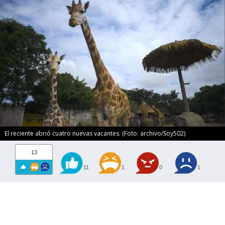
El reciente abrió cuatro nuevas vacantes. (Foto: archivo/Soy502)
13
11
1
0
1