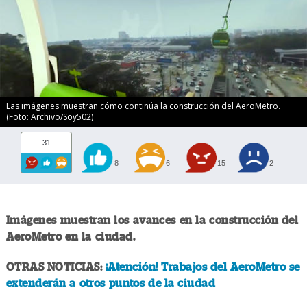
Las imágenes muestran cómo continúa la construcción del AeroMetro.
(Foto: Archivo/Soy502)
31
8
6
15
2
Imágenes muestran los avances en la construcción del
AeroMetro en la ciudad.
OTRAS NOTICIAS:
¡Atención! Trabajos del AeroMetro se
extenderán a otros puntos de la ciudad