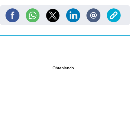
Obteniendo...