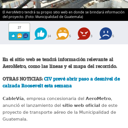
El AeroMetro tendrá su propio sitio web en donde se brindará información
del proyecto. (Foto: Municipalidad de Guatemala)
27
14
5
3
5
En el sitio web se tendrá información relevante al
AeroMetro, como las líneas y el mapa del recorrido.
OTRAS NOTICIAS:
CIV prevé abrir paso a desnivel de
calzada Roosevelt esta semana
CableVía
, empresa concesionaria del
AeroMetro
,
anunció el lanzamiento del
sitio web oficial
de este
proyecto de transporte aéreo de la Municipalidad de
Guatemala.