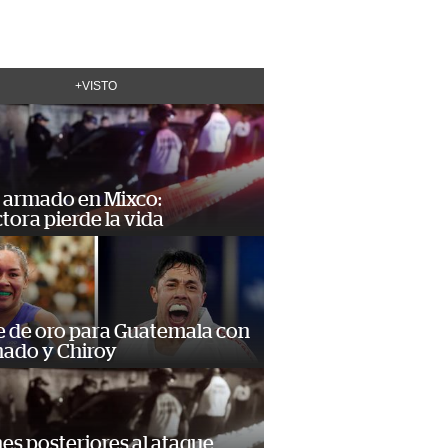
+VISTO
 armado en Mixco:
ora pierde la vida
e de oro para Guatemala con
ado y Chiroy
s posteriores al ataque