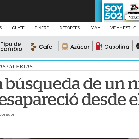
VERS
S
GUATE
DINERO
DEPORTES
FAMA
VIDA Y ESTILO
AS
/
ALERTAS
a búsqueda de un n
esapareció desde e
borador