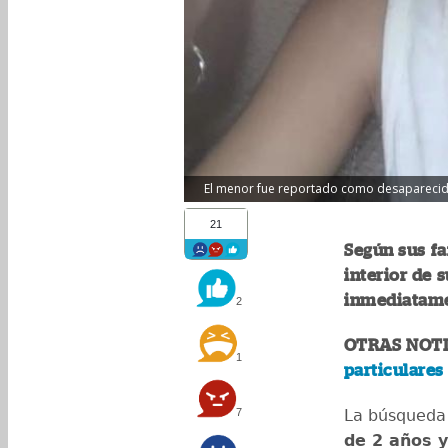
El menor fue reportado como desaparecido 
21
Según sus fa
interior de 
inmediatamen
2
OTRAS NOTI
1
particulares
7
La búsqueda
de 2 años 