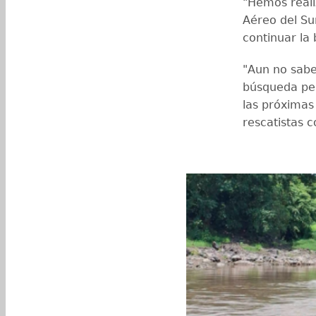
"Hemos real
Aéreo del Su
continuar la
"Aun no sab
búsqueda per
las próximas
rescatistas 