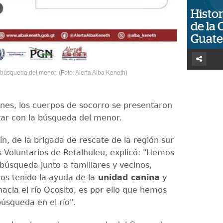
Histor
de la 
Guat
búsqueda del menor. (Foto: Alerta Alba Keneth)
rnes, los cuerpos de socorro se presentaron
ar con la búsqueda del menor.
n, de la brigada de rescate de la región sur
Voluntarios de Retalhuleu, explicó: "Hemos
 búsqueda junto a familiares y vecinos,
s tenido la ayuda de la
unidad canina
y
acia el río Ocosito, es por ello que hemos
úsqueda en el río".