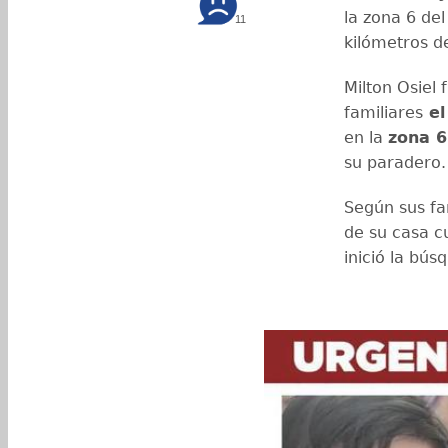
la zona 6 de
11
kilómetros d
Milton Osiel
familiares
el
en la
zona 6
su paradero.
Según sus fam
de su casa 
inició la bús