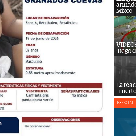
armado
Mixco
VIDEO: 
luego d
La reac
muerte
ESPECIAL