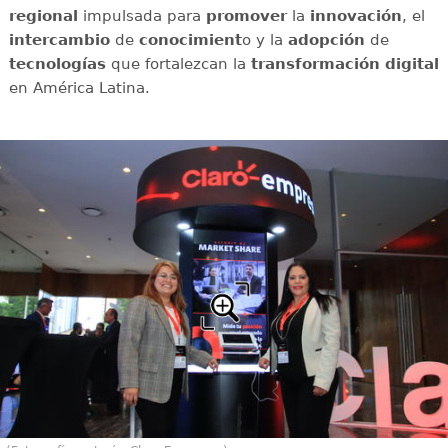
regional
impulsada para
promover
la
innovación
, el
intercambio
de
conocimient
o y la
adopción
de
tecnologías
que fortalezcan la
transformación digital
en América Latina.