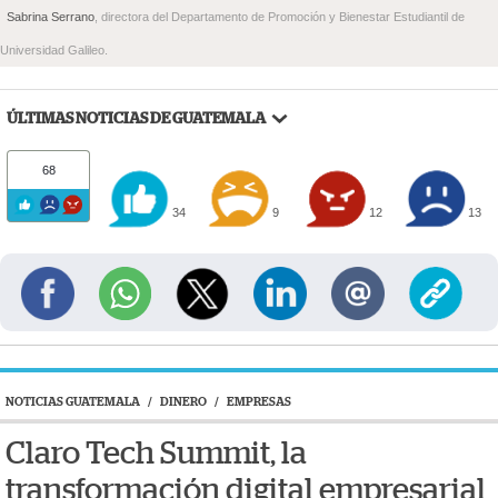
Sabrina Serrano
, directora del Departamento de Promoción y Bienestar Estudiantil de
Universidad Galileo.
ÚLTIMAS NOTICIAS DE GUATEMALA
68
34
9
12
13
NOTICIAS GUATEMALA
/
DINERO
/
EMPRESAS
Claro Tech Summit, la
transformación digital empresarial