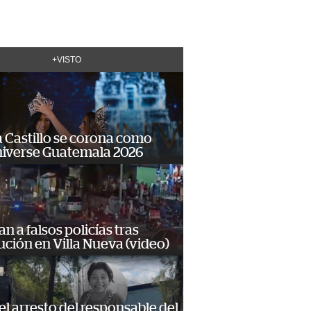
+VISTO
 Castillo se corona como
niverse Guatemala 2026
n a falsos policías tras
ción en Villa Nueva (video)
 el arresto del responsable del