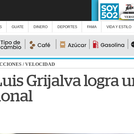
VERS
S
GUATE
DINERO
DEPORTES
FAMA
VIDA Y ESTILO
CCIONES
/
VELOCIDAD
uis Grijalva logra 
ional