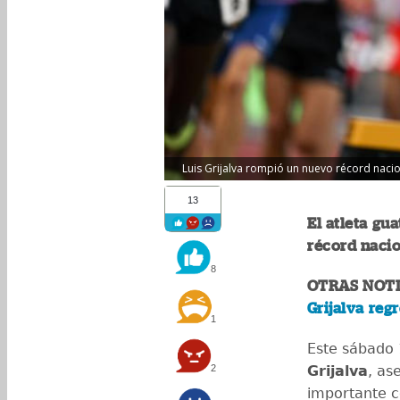
Luis Grijalva rompió un nuevo récord nacion
13
El atleta gu
récord nacio
8
OTRAS NOTI
Grijalva reg
1
Este sábado 
2
Grijalva
, as
importante c