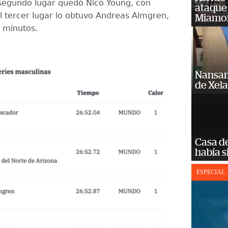
segundo lugar quedó Nico Young, con
ataque
el tercer lugar lo obtuvo Andreas Almgren,
Miamo
 minutos.
Nansan
de Xel
Casa d
había s
ESPECIAL