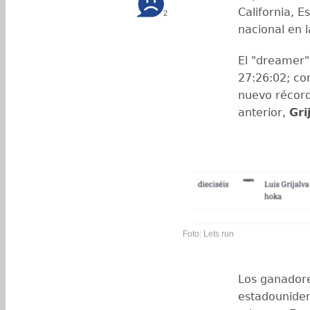
California, 
2
nacional en 
El "dreamer"
27:26:02; co
nuevo récord
anterior,
Gri
Foto: Lets run
Los ganadore
estadouniden