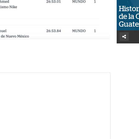
Histor
de la 
Guat