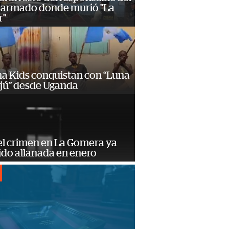
 armado donde murió "La
r"
a Kids conquistan con “Luna
ajú” desde Uganda
el crimen en La Gomera ya
ido allanada en enero