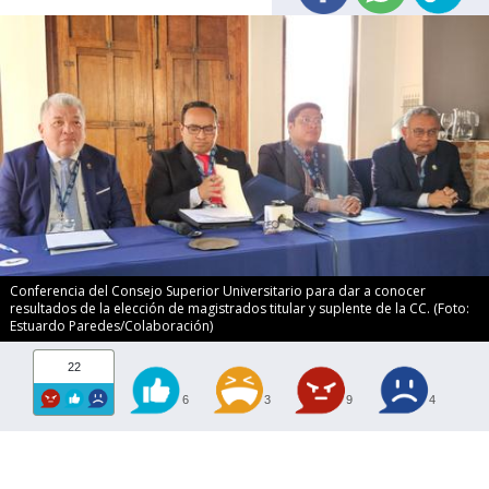
Conferencia del Consejo Superior Universitario para dar a conocer
resultados de la elección de magistrados titular y suplente de la CC. (Foto:
Estuardo Paredes/Colaboración)
22
6
3
9
4