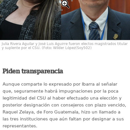
Julia Rivera Aguilar y José Luis Aguirre fueron electos magistrados titular
y suplente por el CSU. (Foto: Wilder López(Soy502)
Piden transparencia
Aunque comparte lo expresado por Ibarra al señalar
que, seguramente habrá impugnaciones por la poca
legitimidad del CSU al haber efectuado una elección y
posterior designación con consejeros con plazo vencido,
Raquel Zelaya, de Foro Guatemala, hizo un llamado a
las tres instituciones que aún faltan por designar a sus
representantes.