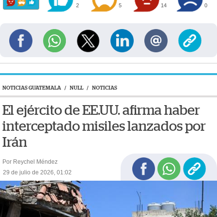
2
5
14
0
NOTICIAS GUATEMALA
/
NULL
/
NOTICIAS
El ejército de EE.UU. afirma haber
interceptado misiles lanzados por
Irán
Por Reychel Méndez
29 de julio de 2026, 01:02