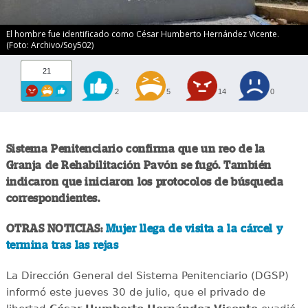
El hombre fue identificado como César Humberto Hernández Vicente.
(Foto: Archivo/Soy502)
21
2
5
14
0
Sistema Penitenciario confirma que un reo de la
Granja de Rehabilitación Pavón se fugó. También
indicaron que iniciaron los protocolos de búsqueda
correspondientes.
OTRAS NOTICIAS:
Mujer llega de visita a la cárcel y
termina tras las rejas
La Dirección General del Sistema Penitenciario (DGSP)
informó este jueves 30 de julio, que el privado de