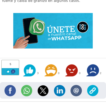
fuerte y caída de granizo en algunos casos.
5
3
0
0
2