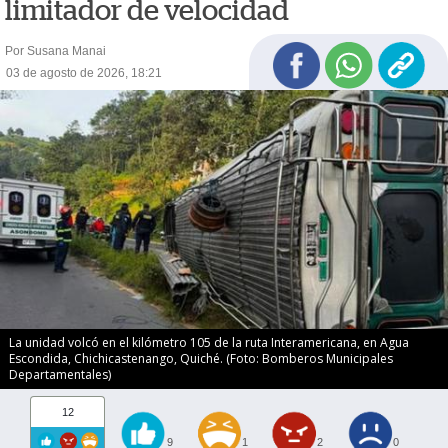
limitador de velocidad
Por Susana Manai
03 de agosto de 2026, 18:21
La unidad volcó en el kilómetro 105 de la ruta Interamericana, en Agua
Escondida, Chichicastenango, Quiché. (Foto: Bomberos Municipales
Departamentales)
12
9
1
2
0