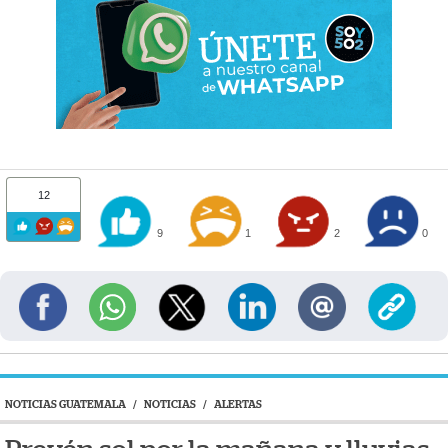
12
9
1
2
0
NOTICIAS GUATEMALA
/
NOTICIAS
/
ALERTAS