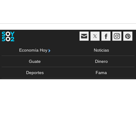
Economía Hoy
Noticias
Guate
Dinero
Deportes
Fama
Vida y estilo
Trending
Multimedia
Sponsored
Anúnciate
Acerca de
Política de privacidad
Términos de uso
Directorio