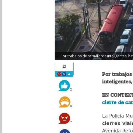
Por trabajos de semáforos inteligentes, ha
12
Por trabajos
inteligentes,
2
EN CONTEX
cierre de car
0
La Policía Mu
7
cierres vial
Avenida Refo