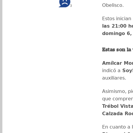
Obelisco.
3
Estos inician
las 21:00 h
domingo 6, 
Estas son la
Amílcar Mo
indicó a
Soy
auxiliares.
Asimismo, pi
que compren
Trébol Vist
Calzada Ro
En cuanto a 