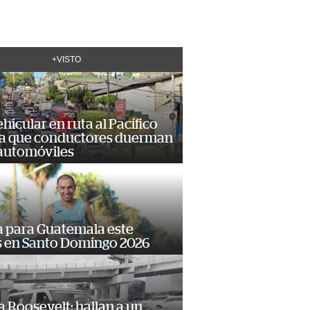
+VISTO
hicular en ruta al Pacífico
a que conductores duerman
 automóviles
 para Guatemala este
s en Santo Domingo 2026
 Roosevelt: hallan a un