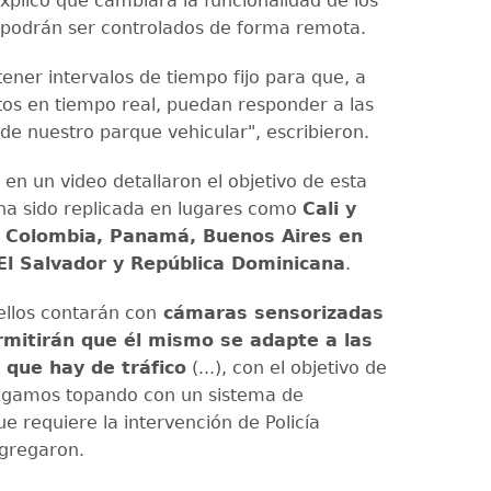
plicó que cambiará la funcionalidad de los
podrán ser controlados de forma remota.
ener intervalos de tiempo fijo para que, a
tos en tiempo real, puedan responder a las
de nuestro parque vehicular", escribieron.
en un video detallaron el objetivo de esta
a sido replicada en lugares como
Cali y
n Colombia, Panamá, Buenos Aires en
El Salvador y República Dominicana
.
ellos contarán con
cámaras sensorizadas
mitirán que él mismo se adapte a las
 que hay de tráfico
(...), con el objetivo de
igamos topando con un sistema de
e requiere la intervención de Policía
agregaron.