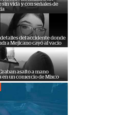
sin vida y con señales de
ia
detalles del accidente donde
dra Mejicano cayó al vacío
 Graban asalto a mano
 en un comercio de Mixco