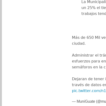
La Municipal
un 25% el ti
trabajos ten
Más de 650 Mil ve
ciudad.
Administrar el trá
esfuerzos para e
semáforos en la c
Dejaran de tener 
través de datos e
pic.twitter.com/
— MuniGuate (@mu