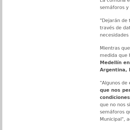
La comuna ex
semáforos y 
"Dejarán de t
través de da
necesidades 
Mientras que 
medida que h
Medellín e
Argentina, 
"Algunos de 
que nos per
condiciones
que no nos s
semáforos qu
Municipal", 