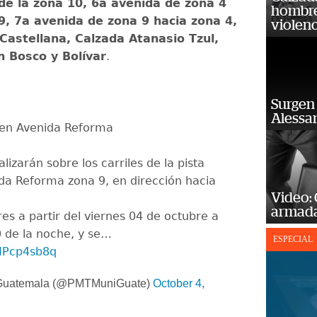
de la zona 10, 6a avenida de zona 4
hombre 
9, 7a avenida de zona 9 hacia zona 4,
violenc
Castellana, Calzada Atanasio Tzul,
 Bosco y Bolívar
.
Surgen 
Alessan
 en Avenida Reforma
alizarán sobre los carriles de la pista
ida Reforma zona 9, en dirección hacia
Video:
armada
res a partir del viernes 04 de octubre a
0 de la noche, y se…
ESPECIAL
LMPcp4sb8q
Guatemala (@PMTMuniGuate)
October 4,