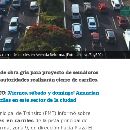
y cierre de carriles en Avenida Reforma. (Foto: archivo/Soy502)
 de obra gris para proyecto de semáforos
 autoridades realizarán cierre de carriles.
TO:
¡Viernes, sábado y domingo! Anuncian
riles en este sector de la ciudad
nicipal de Tránsito (PMT) informó sobre
es en carriles
de la pista principal de
rma, zona 9, en dirección hacia Plaza El