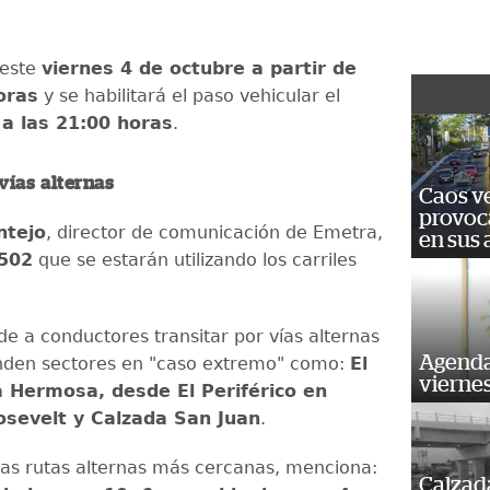
 este
viernes 4 de octubre a partir de
oras
y se habilitará el paso vehicular el
a las 21:00 horas
.
 vías alternas
Caos ve
provoc
ntejo
, director de comunicación de Emetra,
en sus
502
que se estarán utilizando los carriles
de a conductores transitar por vías alternas
Agenda
den sectores en "caso extremo" como:
El
vierne
a Hermosa, desde El Periférico en
osevelt y Calzada San Juan
.
las rutas alternas más cercanas, menciona:
Calzada