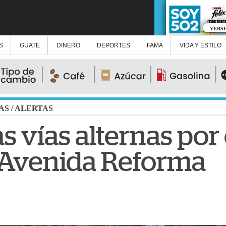
VERS
S
GUATE
DINERO
DEPORTES
FAMA
VIDA Y ESTILO
AS
/
ALERTAS
as vías alternas por
n Avenida Reforma