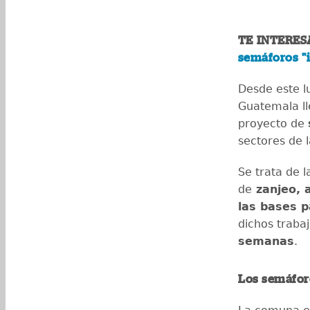
TE INTERES
semáforos "i
Desde este l
Guatemala ll
proyecto de
sectores de l
Se trata de l
de
zanjeo, 
las bases p
dichos traba
semanas
.
Los semáforo