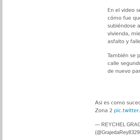
En el video 
cómo fue que
subiéndose a
vivienda, mi
asfalto y fall
También se p
calle segund
de nuevo par
Asi es como suced
Zona 2
pic.twitt
— REYCHEL GRAC
(@GrajedaRey8329