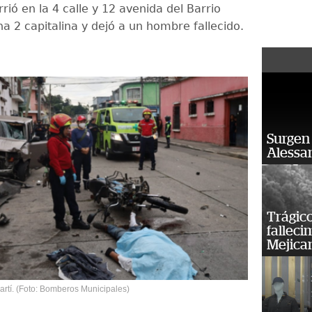
rió en la 4 calle y 12 avenida del Barrio
a 2 capitalina y dejó a un hombre fallecido.
Surgen 
Alessan
Trágico
falleci
Mejica
Martí. (Foto: Bomberos Municipales)