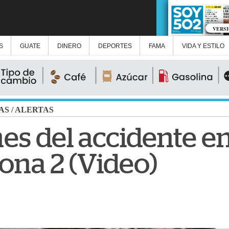
VERS
S
GUATE
DINERO
DEPORTES
FAMA
VIDA Y ESTILO
AS
/
ALERTAS
s del accidente en
na 2 (Video)