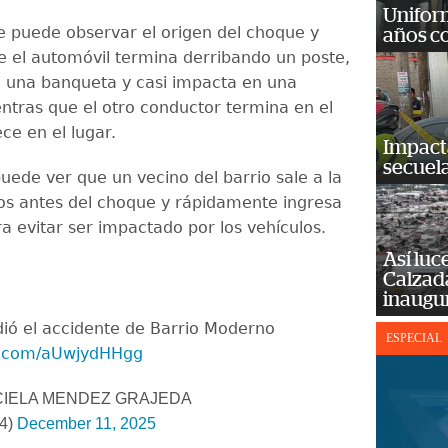
Unifor
se puede observar el origen del choque y
años c
 el automóvil termina derribando un poste,
 una banqueta y casi impacta en una
entras que el otro conductor termina en el
ece en el lugar.
Impact
secuela
uede ver que un vecino del barrio sale a la
os antes del choque y rápidamente ingresa
a evitar ser impactado por los vehículos.
Así luc
Calzada
inaugu
ió el accidente de Barrio Moderno
ESPECIAL
er.com/aUwjydHHgg
IELA MENDEZ GRAJEDA
4)
December 11, 2025