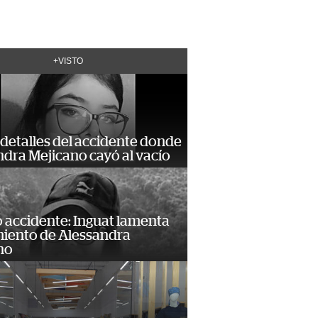
+VISTO
detalles del accidente donde
dra Mejicano cayó al vacío
 accidente: Inguat lamenta
miento de Alessandra
no