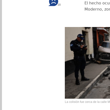
El hecho ocur
20
Moderno, zon
La colisión fue cerca de la calle 