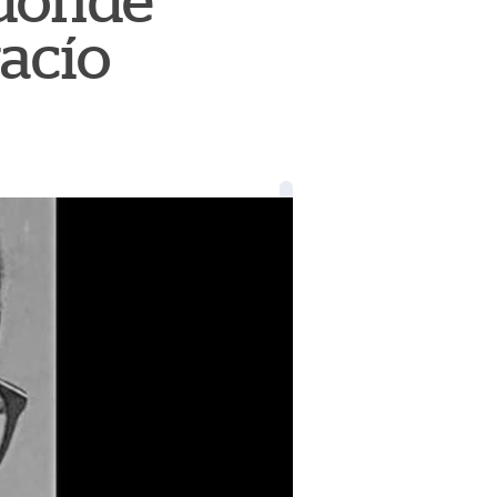
 donde
vacío