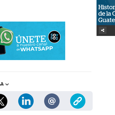
Histor
de la 
Guat
LA