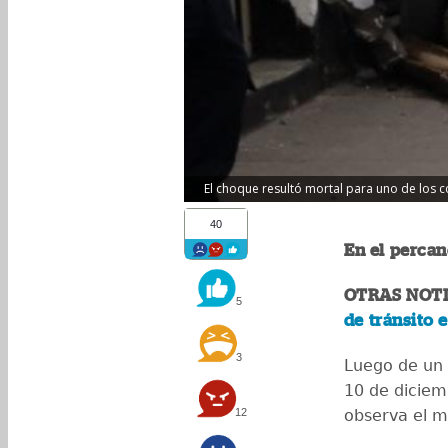
El choque resultó mortal para uno de los c
40
En el percan
OTRAS NOTI
5
de tránsito e
3
Luego de un 
10 de diciemb
12
observa el 