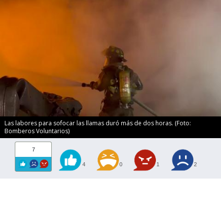
Las labores para sofocar las llamas duró más de dos horas. (Foto:
Bomberos Voluntarios)
7
4
0
1
2