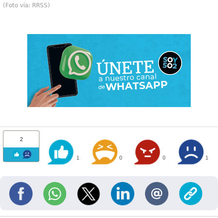
(Foto vía: RRSS)
2
1
0
0
1