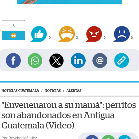
3
0
3
0
0
NOTICIAS GUATEMALA
/
NOTICIAS
/
ALERTAS
"Envenenaron a su mamá": perritos
son abandonados en Antigua
Guatemala (Video)
Por Reychel Méndez