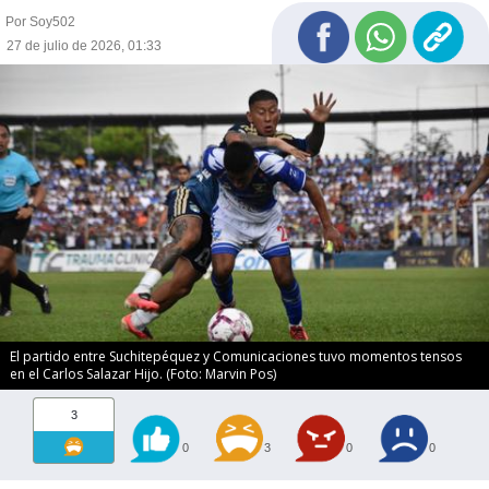
Por Soy502
27 de julio de 2026, 01:33
El partido entre Suchitepéquez y Comunicaciones tuvo momentos tensos
en el Carlos Salazar Hijo. (Foto: Marvin Pos)
3
0
3
0
0