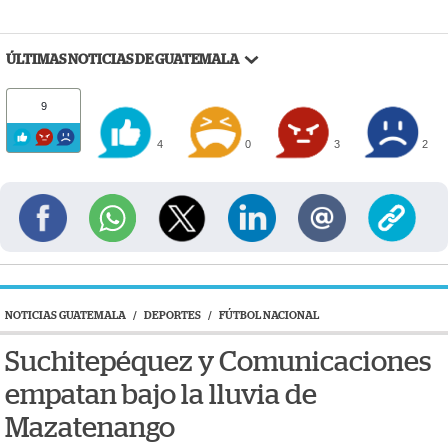
ÚLTIMAS NOTICIAS DE GUATEMALA
9
4
0
3
2
NOTICIAS GUATEMALA
/
DEPORTES
/
FÚTBOL NACIONAL
Suchitepéquez y Comunicaciones
empatan bajo la lluvia de
Mazatenango