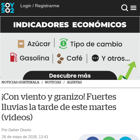
Login
/
Registrarme
NOTICIAS GUATEMALA
/
NOTICIAS
/
ALERTAS
¡Con viento y granizo! Fuertes
lluvias la tarde de este martes
(videos)
Por Geber Osorio
26 de mayo de 2026, 13:41