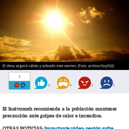
El clima seguirá cálido y soleado este viernes. (Foto: archivo/Soy502)
2
0
0
1
1
El Insivumeh recomienda a la población mantener
precaución ante golpes de calor e incendios.
OTRAS NOTICIAS:
Impactante video: peatón sufre