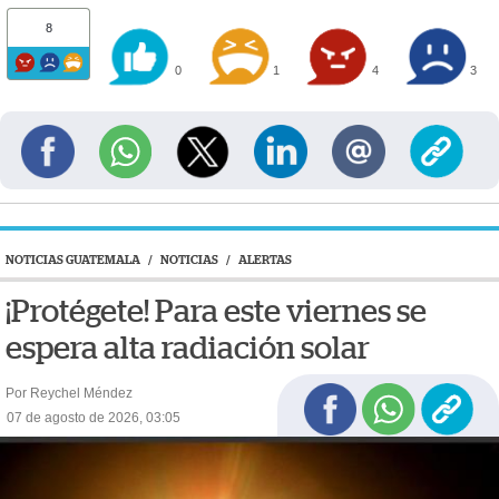
8
0
1
4
3
NOTICIAS GUATEMALA
/
NOTICIAS
/
ALERTAS
¡Protégete! Para este viernes se
espera alta radiación solar
Por Reychel Méndez
07 de agosto de 2026, 03:05