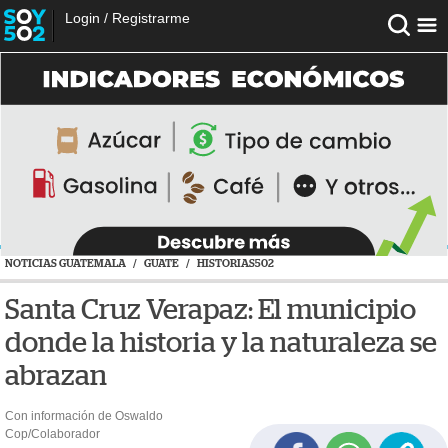
Login
/
Registrarme
NOTICIAS GUATEMALA
/
GUATE
/
HISTORIAS502
Santa Cruz Verapaz: El municipio
donde la historia y la naturaleza se
abrazan
Con información de Oswaldo
Cop/Colaborador