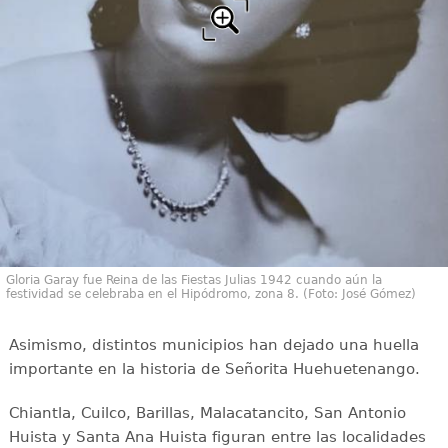
Gloria Garay fue Reina de las Fiestas Julias 1942 cuando aún la
festividad se celebraba en el Hipódromo, zona 8. (Foto: José Gómez)
Asimismo, distintos municipios han dejado una huella
importante en la historia de Señorita Huehuetenango.
Chiantla, Cuilco, Barillas, Malacatancito, San Antonio
Huista y Santa Ana Huista figuran entre las localidades