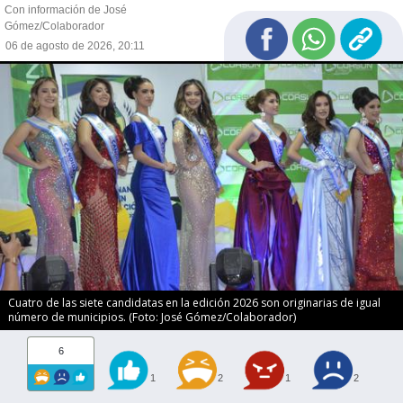
Con información de José
Gómez/Colaborador
06 de agosto de 2026, 20:11
Cuatro de las siete candidatas en la edición 2026 son originarias de igual
número de municipios. (Foto: José Gómez/Colaborador)
6
1
2
1
2