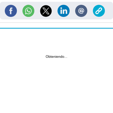
Obteniendo...