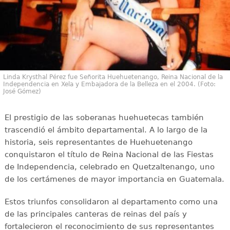
Linda Krysthal Pérez fue Señorita Huehuetenango, Reina Nacional de la
Independencia en Xela y Embajadora de la Belleza en el 2004. (Foto:
José Gómez)
El prestigio de las soberanas huehuetecas también
trascendió el ámbito departamental. A lo largo de la
historia, seis representantes de Huehuetenango
conquistaron el título de Reina Nacional de las Fiestas
de Independencia, celebrado en Quetzaltenango, uno
de los certámenes de mayor importancia en Guatemala.
Estos triunfos consolidaron al departamento como una
de las principales canteras de reinas del país y
fortalecieron el reconocimiento de sus representantes