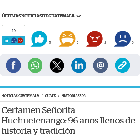
ÚLTIMAS NOTICIAS DE GUATEMALA
10
5
0
2
3
NOTICIAS GUATEMALA
/
GUATE
/
HISTORIAS502
Certamen Señorita
Huehuetenango: 96 años llenos de
historia y tradición