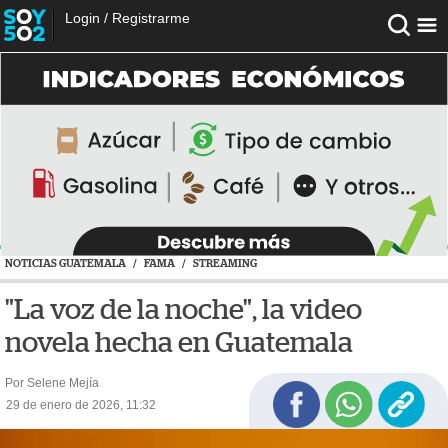
Login
/
Registrarme
NOTICIAS GUATEMALA
/
FAMA
/
STREAMING
"La voz de la noche", la video
novela hecha en Guatemala
Por Selene Mejía
29 de enero de 2026, 11:32