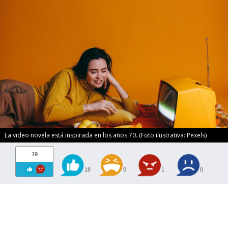
La video novela está inspirada en los años 70. (Foto ilustrativa: Pexels)
19
18
0
1
0