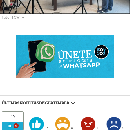
Foto: TGWTV.
ÚLTIMAS NOTICIAS DE GUATEMALA
19
18
0
1
0