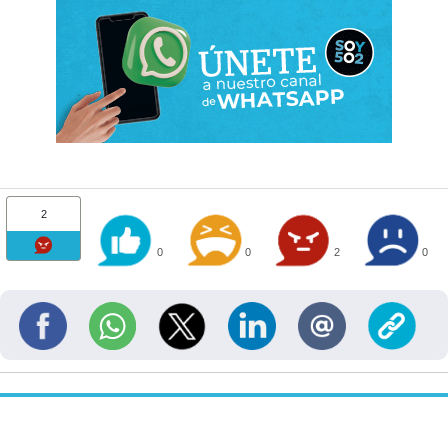
2
0
0
2
0