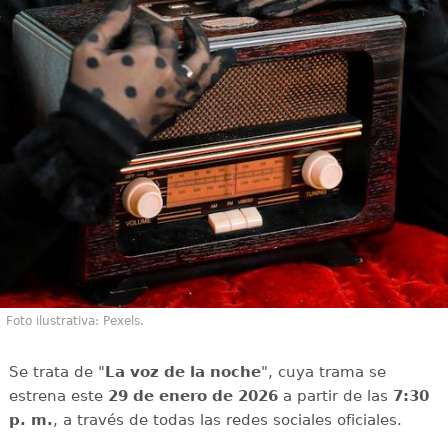
Foto ilustrativa: Pexels.
Se trata de "
La voz de la noche
", cuya trama se
estrena este
29 de enero de 2026
a partir de las
7:30
p. m.
, a través de todas las redes sociales oficiales.