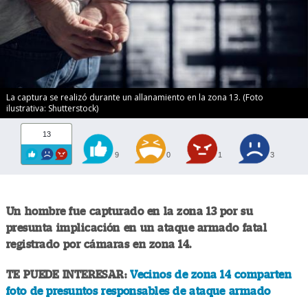
La captura se realizó durante un allanamiento en la zona 13. (Foto
ilustrativa: Shutterstock)
13
9
0
1
3
Un hombre fue capturado en la zona 13 por su
presunta implicación en un ataque armado fatal
registrado por cámaras en zona 14.
TE PUEDE INTERESAR:
Vecinos de zona 14 comparten
foto de presuntos responsables de ataque armado