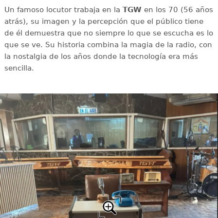
Un famoso locutor trabaja en la
TGW
en los 70 (56 años
atrás), su imagen y la percepción que el público tiene
de él demuestra que no siempre lo que se escucha es lo
que se ve. Su historia combina la magia de la radio, con
la nostalgia de los años donde la tecnología era más
sencilla.