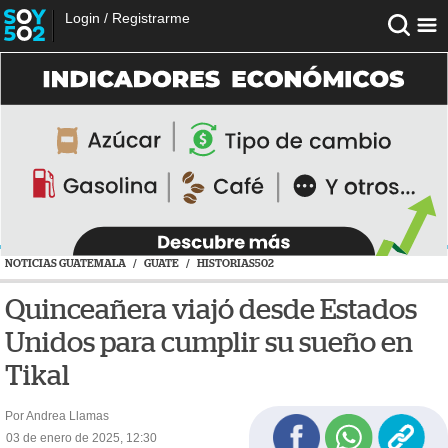
Login
/
Registrarme
NOTICIAS GUATEMALA
/
GUATE
/
HISTORIAS502
Quinceañera viajó desde Estados
Unidos para cumplir su sueño en
Tikal
Por Andrea Llamas
03 de enero de 2025, 12:30