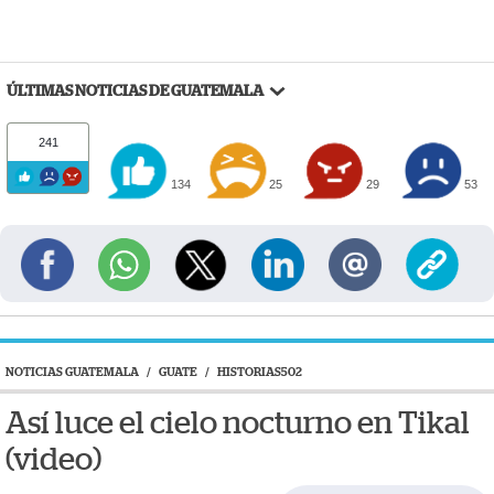
ÚLTIMAS NOTICIAS DE GUATEMALA
241
134
25
29
53
NOTICIAS GUATEMALA
/
GUATE
/
HISTORIAS502
Así luce el cielo nocturno en Tikal
(video)