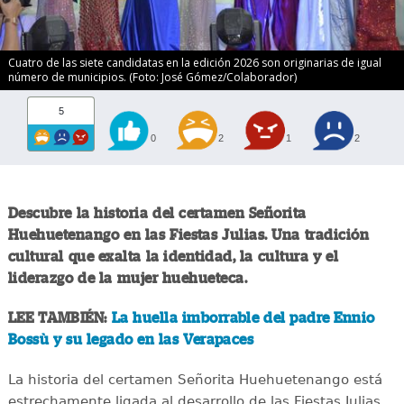
Cuatro de las siete candidatas en la edición 2026 son originarias de igual
número de municipios. (Foto: José Gómez/Colaborador)
5
0
2
1
2
Descubre la historia del certamen Señorita
Huehuetenango en las Fiestas Julias. Una tradición
cultural que exalta la identidad, la cultura y el
liderazgo de la mujer huehueteca.
LEE TAMBIÉN:
La huella imborrable del padre Ennio
Bossù y su legado en las Verapaces
La historia del certamen Señorita Huehuetenango está
estrechamente ligada al desarrollo de las Fiestas Julias,