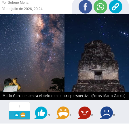
Por Selene Mejía
31 de julio de 2026, 20:24
Marlo Garcia muestra el cielo desde otra perspectiva. (Fotos: Marlo García)
4
3
1
0
0