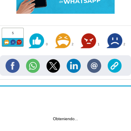
5
0
2
1
2
Obteniendo...