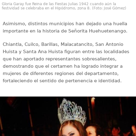
Gloria Garay fue Reina de las Fiestas Julias 1942 cuando aún la
festividad se celebraba en el Hipódromo, zona 8. (Foto: José Gómez)
Asimismo, distintos municipios han dejado una huella
importante en la historia de Señorita Huehuetenango.
Chiantla, Cuilco, Barillas, Malacatancito, San Antonio
Huista y Santa Ana Huista figuran entre las localidades
que han aportado representantes sobresalientes,
demostrando que el certamen ha logrado integrar a
mujeres de diferentes regiones del departamento,
fortaleciendo el sentido de pertenencia e identidad.