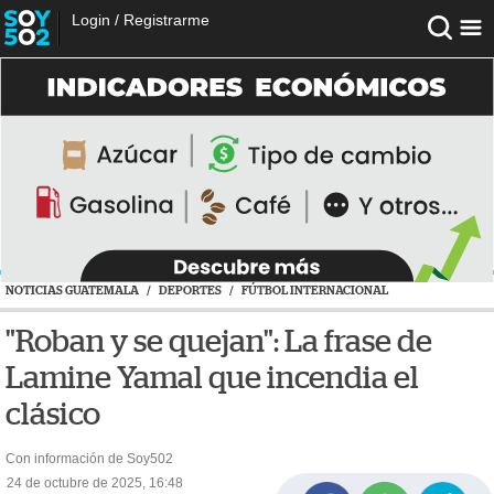
Login
/
Registrarme
NOTICIAS GUATEMALA
/
DEPORTES
/
FÚTBOL INTERNACIONAL
"Roban y se quejan": La frase de
Lamine Yamal que incendia el
clásico
Con información de Soy502
24 de octubre de 2025, 16:48