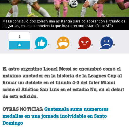
Messi consiguió dos goles y una asistencia para colaborar con el triunfo de
las garzas, en una competencia que busca reconquistar. (Foto: AFP)
1
1
0
0
0
El astro argentino Lionel Messi se encumbró como el
máximo anotador en la historia de la Leagues Cup al
firmar un doblete en el triunfo 4-2 del Inter Miami
sobre el Atlético San Luis en el estadio Nu, en el debut
de esta edición.
OTRAS NOTICIAS:
Guatemala suma numerosas
medallas en una jornada inolvidable en Santo
Domingo