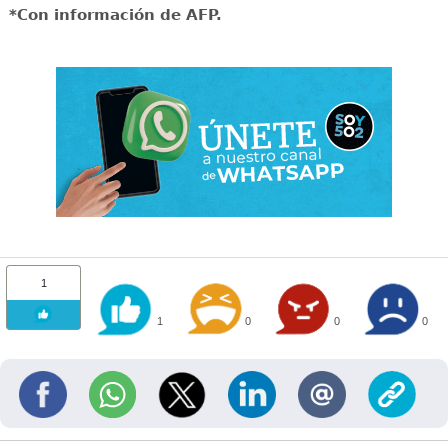
*Con información de AFP.
1
1
0
0
0