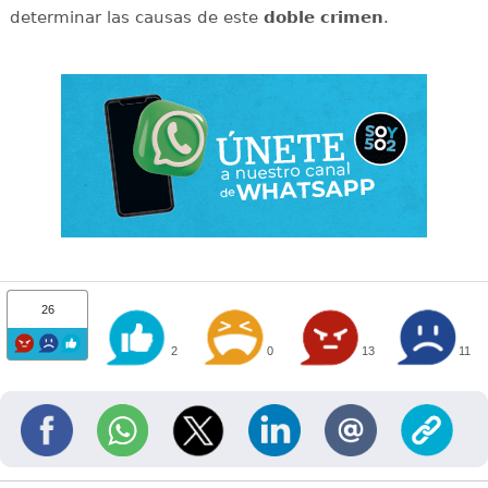
determinar las causas de este
doble
crimen
.
26
2
0
13
11