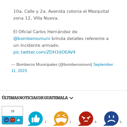
10a. Calle y 2a. Avenida colonia el Mezquital
zona 12, Villa Nueva.
El Oficial Carlos Hernández de
@bomberosmuni
brinda detalles referente a
un incidente armado.
pic.twitter.com/ZDH3dOEAV4
— Bomberos Municipales (@bomberosmuni)
September
11, 2023
ÚLTIMAS NOTICIAS DE GUATEMALA
19
1
1
8
9