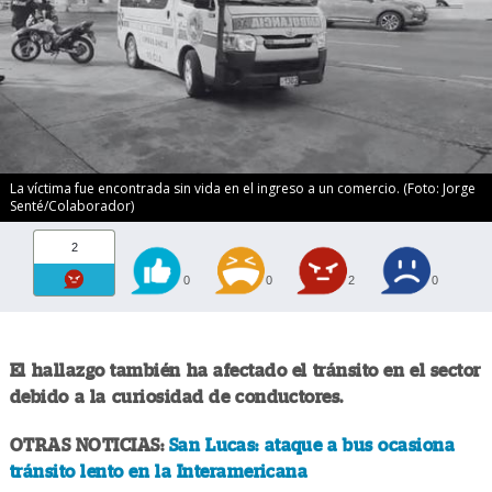
La víctima fue encontrada sin vida en el ingreso a un comercio. (Foto: Jorge
Senté/Colaborador)
2
0
0
2
0
El hallazgo también ha afectado el tránsito en el sector
debido a la curiosidad de conductores.
OTRAS NOTICIAS:
San Lucas: ataque a bus ocasiona
tránsito lento en la Interamericana