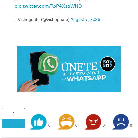
pic.twitter.com/RoP4XsaWNO
— Vichoguate (@vichoguate)
August 7, 2026
0
0
0
0
0