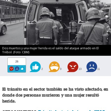
Dos muertos y una mujer herida es el saldo del ataque armado en El
Trébol. (Foto: CBM)
26
2
0
13
11
El tránsito en el sector también se ha visto afectado, en
donde dos personas murieron y una mujer resultó
herida.