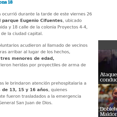
ona 18
 ocurrió durante la tarde de este viernes 26
l
parque Eugenio Cifuentes
, ubicado
ida y 18 calle de la colonia Proyectos 4-4,
de la ciudad capital.
untarios acudieron al llamado de vecinos
tras arribar al lugar de los hechos,
a
tres menores de edad,
ieron heridas por proyectiles de arma de
Ataque
conduct
as le brindaron atención prehospitalaria a
 de 13, 15 y 16 años
, quienes
te fueron trasladados a la emergencia
 General San Juan de Dios.
Doblet
Maldon