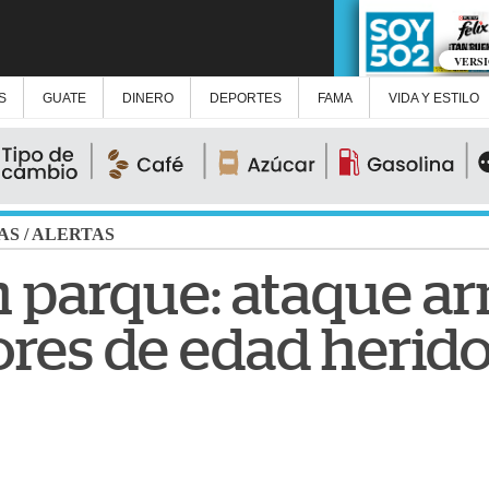
VERS
S
GUATE
DINERO
DEPORTES
FAMA
VIDA Y ESTILO
AS
/
ALERTAS
n parque: ataque a
ores de edad herid