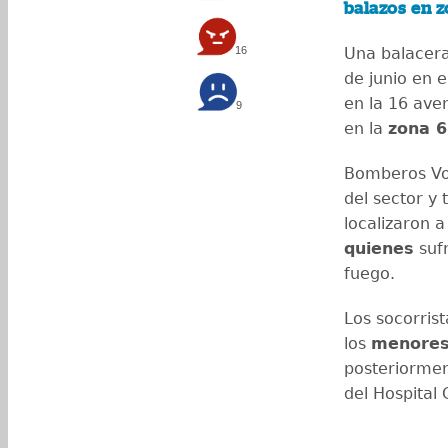
balazos en z
16
Una balacera
de junio en e
en la 16 aven
9
en la
zona 6
Bomberos Vol
del sector y 
localizaron 
quienes
sufr
fuego.
Los socorrist
los
menores
posteriormen
del Hospital