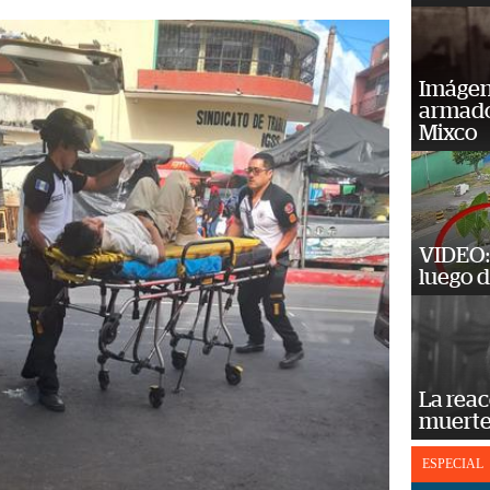
Imágene
armado
Mixco
VIDEO: 
luego d
La reac
muerte
ESPECIAL