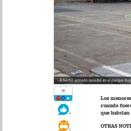
El hecho armado sucedió en el parque Eugen
30
Los menores
cuando fuer
que habrían 
4
OTRAS NOTI
1