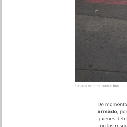
Los tres menores fueron trasladad
De momento 
armado
, po
quienes dete
con los resp