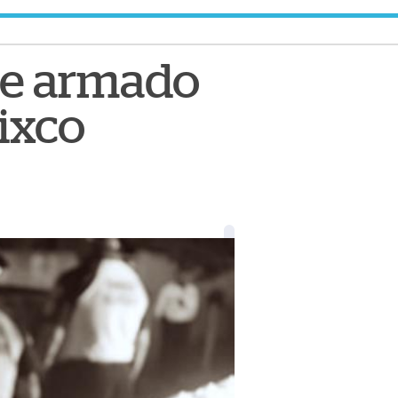
ue armado
ixco