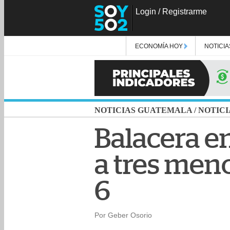
Login
/
Registrarme
ECONOMÍA HOY
NOTICIA
NOTICIAS GUATEMALA
/
NOTICI
Balacera e
a tres men
6
Por Geber Osorio