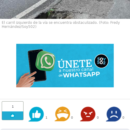
El carril izquierdo de la vía se encuentra obstaculizado. (Foto: Fredy
Hernández/Soy502)
1
1
0
0
0