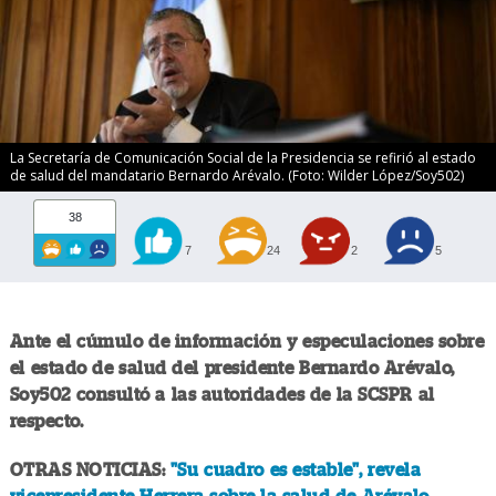
La Secretaría de Comunicación Social de la Presidencia se refirió al estado
de salud del mandatario Bernardo Arévalo. (Foto: Wilder López/Soy502)
38
7
24
2
5
Ante el cúmulo de información y especulaciones sobre
el estado de salud del presidente Bernardo Arévalo,
Soy502 consultó a las autoridades de la SCSPR al
respecto.
OTRAS NOTICIAS:
"Su cuadro es estable", revela