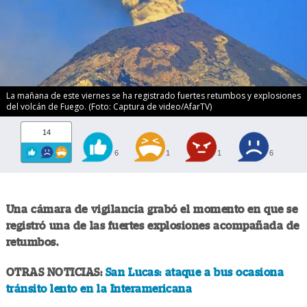
La mañana de este viernes se ha registrado fuertes retumbos y explosiones
del volcán de Fuego. (Foto: Captura de video/AfarTV)
14
6
1
1
6
Una cámara de vigilancia grabó el momento en que se
registró una de las fuertes explosiones acompañada de
retumbos.
OTRAS NOTICIAS:
San Lucas: ataque a bus ocasiona
tránsito lento en la Interamericana