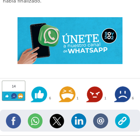
había finalizado.
14
6
1
1
6