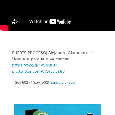
FUERTE PROCESO⎜Alejandro Giammattei:
"Nadie supo que tuve cáncer":
https://t.co/qPlVSbURTi
pic.twitter.com/8rBrcOys83
— Soy 502 (@soy_502)
January 8, 2024