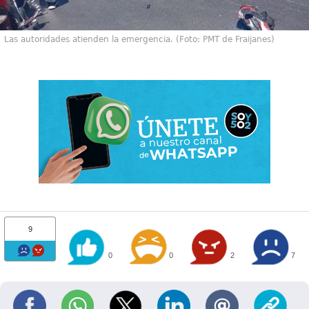
Las autoridades atienden la emergencia. (Foto: PMT de Fraijanes)
9
0
0
2
7