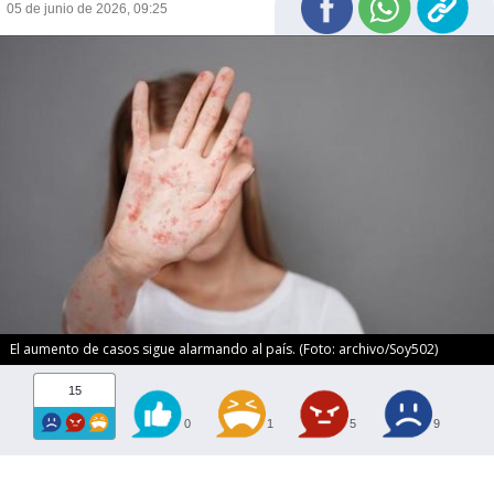
05 de junio de 2026, 09:25
El aumento de casos sigue alarmando al país. (Foto: archivo/Soy502)
15
0
1
5
9