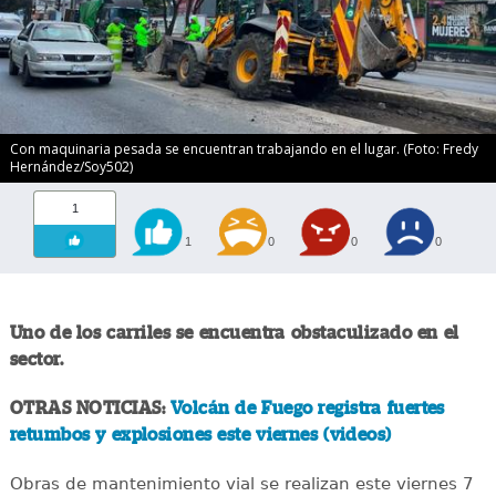
Con maquinaria pesada se encuentran trabajando en el lugar. (Foto: Fredy
Hernández/Soy502)
1
1
0
0
0
Uno de los carriles se encuentra obstaculizado en el
sector.
OTRAS NOTICIAS:
Volcán de Fuego registra fuertes
retumbos y explosiones este viernes (videos)
Obras de mantenimiento vial se realizan este viernes 7