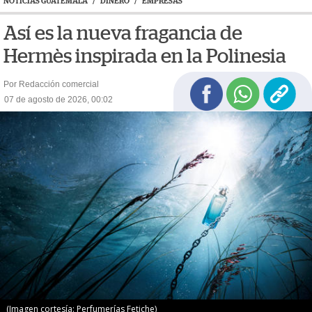
NOTICIAS GUATEMALA
/
DINERO
/
EMPRESAS
Así es la nueva fragancia de
Hermès inspirada en la Polinesia
Por Redacción comercial
07 de agosto de 2026, 00:02
(Imagen cortesía: Perfumerías Fetiche)