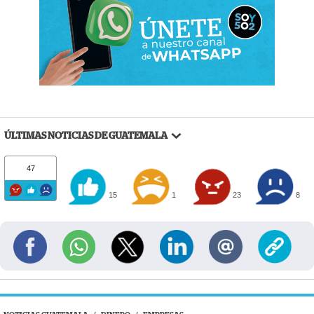
ÚLTIMAS NOTICIAS DE GUATEMALA
47
15
1
23
8