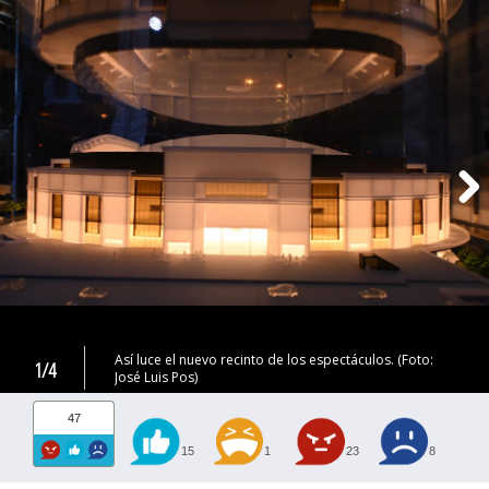
Así luce el nuevo recinto de los espectáculos. (Foto:
1/4
José Luis Pos)
47
15
1
23
8