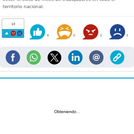
territorio nacional.
14
8
0
3
3
Obteniendo...