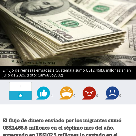
El flujo de remesas enviadas a Guatemala sumó US$2,468.6 millones en en
julio de 2026. (Foto: Canva/Soy502)
4
4
0
0
0
El flujo de dinero enviado por los migrantes sumó
US$2,468.6 millones en el séptimo mes del año,
superando en US$102.5 millones lo captado en el