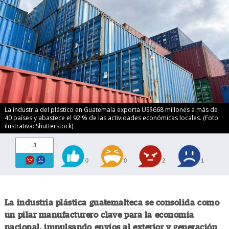
La industria del plástico en Guatemala exporta US$668 millones a más de
40 países y abastece el 92 % de las actividades económicas locales. (Foto
ilustrativa: Shutterstock)
3
0
0
2
1
La industria plástica guatemalteca se consolida como
un pilar manufacturero clave para la economía
nacional, impulsando envíos al exterior y generación