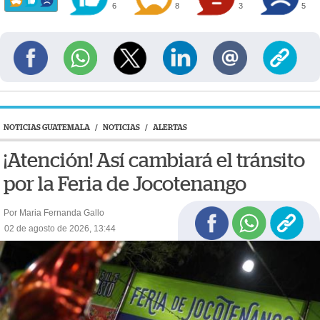
6
8
3
5
NOTICIAS GUATEMALA
/
NOTICIAS
/
ALERTAS
¡Atención! Así cambiará el tránsito
por la Feria de Jocotenango
Por Maria Fernanda Gallo
02 de agosto de 2026, 13:44