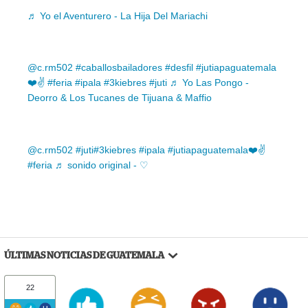
♬ Yo el Aventurero - La Hija Del Mariachi
@c.rm502
#caballosbailadores
#desfil
#jutiapaguatemala
❤️✌️
#feria
#ipala
#3kiebres
#juti
♬ Yo Las Pongo -
Deorro & Los Tucanes de Tijuana & Maffio
@c.rm502
#juti
#3kiebres
#ipala
#jutiapaguatemala❤️✌️
#feria
♬ sonido original - ♡
ÚLTIMAS NOTICIAS DE GUATEMALA
22