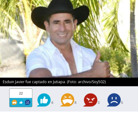
Esduin Javier fue captado en Jutiapa. (Foto: archivo/Soy502)
22
6
8
3
5