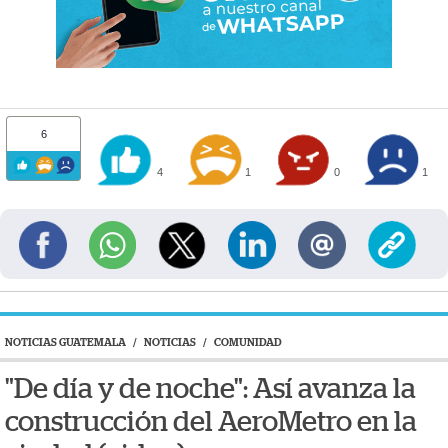
6
4
1
0
1
NOTICIAS GUATEMALA
/
NOTICIAS
/
COMUNIDAD
"De día y de noche": Así avanza la
construcción del AeroMetro en la