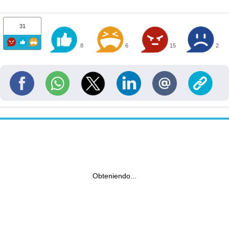
31
8
6
15
2
Obteniendo...