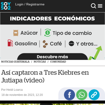
Login
/
Registrarme
NOTICIAS GUATEMALA
/
NOTICIAS
/
COMUNIDAD
Así captaron a Tres Kiebres en
Jutiapa (video)
Por Heidi Loarca
18 de noviembre de 2023, 12:20