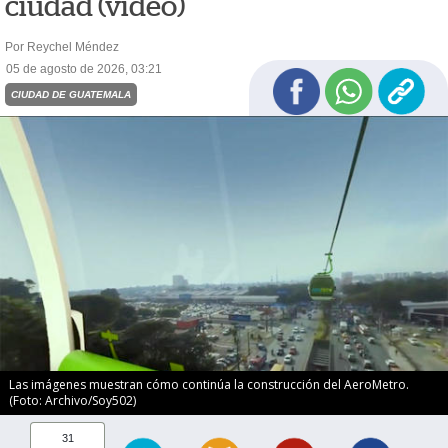
ciudad (video)
Por Reychel Méndez
05 de agosto de 2026, 03:21
CIUDAD DE GUATEMALA
Las imágenes muestran cómo continúa la construcción del AeroMetro.
(Foto: Archivo/Soy502)
31