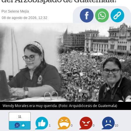
Por Selene Mejía
08 de agosto de 2026, 12:32
Wendy Morales era muy querida. (Foto: Arquidiócesis de Guatemala)
11
1
0
0
10