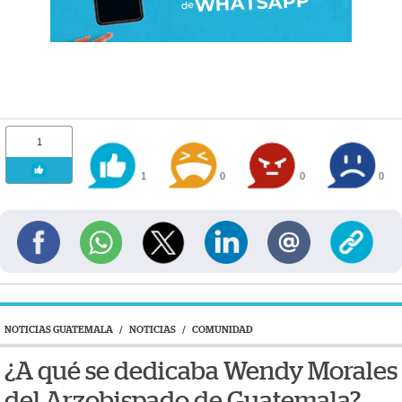
1
1
0
0
0
NOTICIAS GUATEMALA
/
NOTICIAS
/
COMUNIDAD
¿A qué se dedicaba Wendy Morales
del Arzobispado de Guatemala?