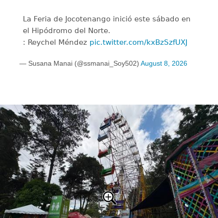
La Feria de Jocotenango inició este sábado en
el Hipódromo del Norte.
: Reychel Méndez
pic.twitter.com/kxBzSzfUXJ
— Susana Manai (@ssmanai_Soy502)
August 8, 2026