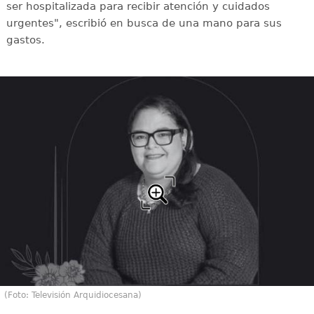
ser hospitalizada para recibir atención y cuidados
urgentes", escribió en busca de una mano para sus
gastos.
(Foto: Televisión Arquidiocesana)