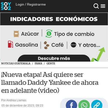
Login
/
Registrarme
NOTICIAS GUATEMALA
/
FAMA
/
GENTE
¡Nueva etapa! Así quiere ser
llamado Daddy Yankee de ahora
en adelante (video)
Por Andrea Llamas
05 de diciembre de 2023, 09:23