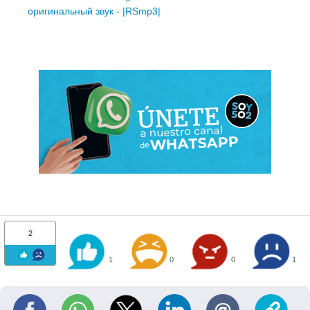
оригинальный звук - |RSmp3|
2
1
0
0
1