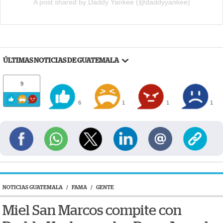
A post shared by Daddy Yankee (@daddyyankee)
ÚLTIMAS NOTICIAS DE GUATEMALA
9
6
1
1
1
NOTICIAS GUATEMALA
/
FAMA
/
GENTE
Miel San Marcos compite con