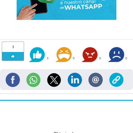
3
3
0
0
0