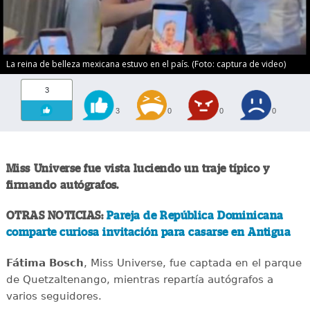
La reina de belleza mexicana estuvo en el país. (Foto: captura de video)
3
3
0
0
0
Miss Universe fue vista luciendo un traje típico y
firmando autógrafos.
OTRAS NOTICIAS:
Pareja de República Dominicana
comparte curiosa invitación para casarse en Antigua
Fátima Bosch
, Miss Universe, fue captada en el parque
de Quetzaltenango, mientras repartía autógrafos a
varios seguidores.