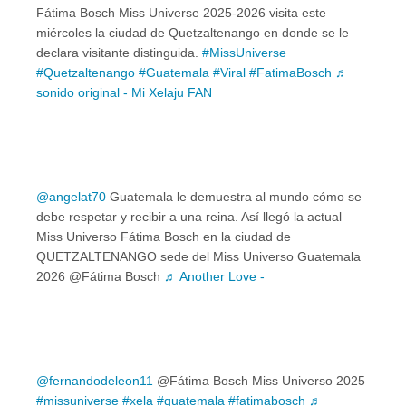
Fátima Bosch Miss Universe 2025-2026 visita este
miércoles la ciudad de Quetzaltenango en donde se le
declara visitante distinguida.
#MissUniverse
#Quetzaltenango
#Guatemala
#Viral
#FatimaBosch
♬
sonido original - Mi Xelaju FAN
@angelat70
Guatemala le demuestra al mundo cómo se
debe respetar y recibir a una reina. Así llegó la actual
Miss Universo Fátima Bosch en la ciudad de
QUETZALTENANGO sede del Miss Universo Guatemala
2026 @Fátima Bosch
♬ Another Love -
@fernandodeleon11
@Fátima Bosch Miss Universo 2025
#missuniverse
#xela
#guatemala
#fatimabosch
♬