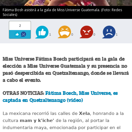
Fátima Bosh asistirá a la gala de Miss Universe Guatemala. (Foto: Redes
Sociales)
2
1
0
0
1
Miss Universe Fátima Bosch participará en la gala de
elección a Miss Universe Guatemala y su presencia no
pasó despercibida en Quetzaltenango, donde se llevará
a cabo el evento.
OTRAS NOTICIAS:
Fátima Bosch, Miss Universe, es
captada en Quetzaltenango (video)
La mexicana recorrió las calles de
Xela
, honrando a la
cultura
mam y k'iche'
de la región, al portar la
indumentaria maya, emocionada por participar en el