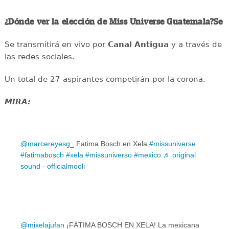
¿Dónde ver la elección de Miss Universe Guatemala?Se
Se transmitirá en vivo por
Canal Antigua
y a través de
las redes sociales.
Un total de 27 aspirantes competirán por la corona.
MIRA:
@marcereyesg_
Fatima Bosch en Xela
#missuniverse
#fatimabosch
#xela
#missuniverso
#mexico
♬ original
sound - officialmooli
@mixelajufan
¡FÁTIMA BOSCH EN XELA! La mexicana