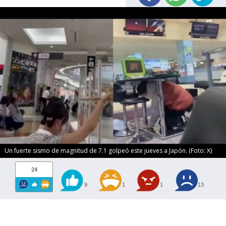
Un fuerte sismo de magnitud de 7.1 golpeó este jueves a Japón. (Foto: X)
24
9
1
1
13