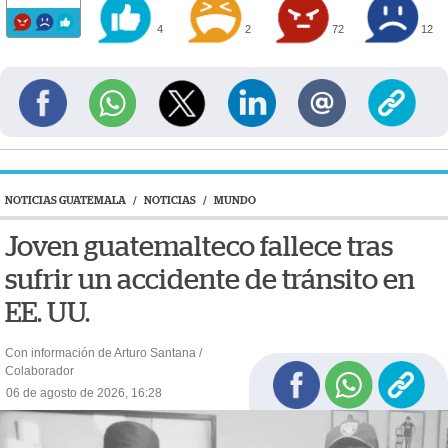
4
2
72
12
NOTICIAS GUATEMALA
/
NOTICIAS
/
MUNDO
Joven guatemalteco fallece tras
sufrir un accidente de tránsito en
EE. UU.
Con información de Arturo Santana /
Colaborador
06 de agosto de 2026, 16:28