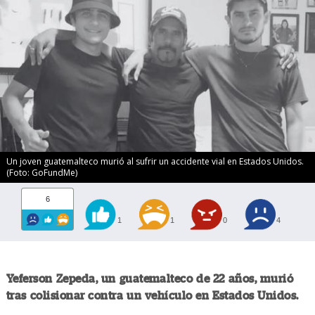
Un joven guatemalteco murió al sufrir un accidente vial en Estados Unidos.
(Foto: GoFundMe)
6
1
1
0
4
Yeferson Zepeda, un guatemalteco de 22 años, murió
tras colisionar contra un vehículo en Estados Unidos.