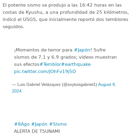
El potente sismo se produjo a las 16:42 horas en las
costas de Kyushu, a una profundidad de 25 kilómetros,
indicó el USGS, que inicialmente reportó dos temblores
seguidos.
¡Momentos de terror para
#Japón
! Sufre
sismos de 7.1 y 6.9 grados; videos muestran
sus efectos
#Temblor
#earthquake
pic.twitter.com/jOhFv19j5D
— Luis Gabriel Velázquez (@soyluisgabriel1)
August 8,
2024
#8Ago
#Japón
#Sismo
ALERTA DE TSUNAMI