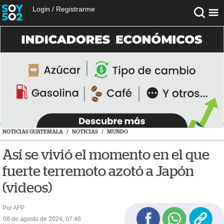
Login
/
Registrarme
NOTICIAS GUATEMALA
/
NOTICIAS
/
MUNDO
Así se vivió el momento en el que
fuerte terremoto azotó a Japón
(videos)
Por AFP
08 de agosto de 2024, 07:46