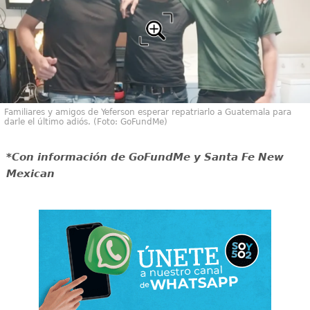
Familiares y amigos de Yeferson esperar repatriarlo a Guatemala para
darle el último adiós. (Foto: GoFundMe)
*Con información de GoFundMe y Santa Fe New
Mexican