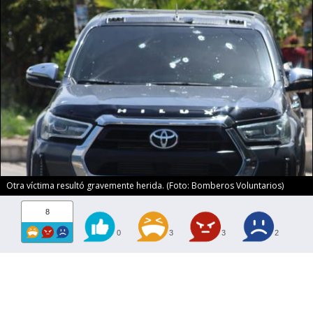
Otra víctima resultó gravemente herida. (Foto: Bomberos Voluntarios)
8
0
3
3
2