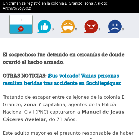
Un crimen se registró en la colonia El Granizo, zona 7. (Foto:
Archivo/Soy502)
1
0
0
1
0
El sospechoso fue detenido en cercanías de donde
ocurrió el hecho armado.
OTRAS NOTICIAS:
¡Bus volcado! Varias personas
resultan heridas tras accidente en Suchitepéquez
Tratando de escapar entre callejones de la colonia El
Granizo,
zona 7
capitalina, agentes de la Policía
Nacional Civil (PNC) capturaron a
Manuel de
Jesús
Cáceres Avelelar
, de 71 años.
Este adulto mayor es el presunto responsable de haber