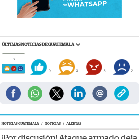
ÚLTIMAS NOTICIAS DE GUATEMALA
8
0
3
3
2
NOTICIAS GUATEMALA
/
NOTICIAS
/
ALERTAS
¡Por discusión! Ataque armado deja