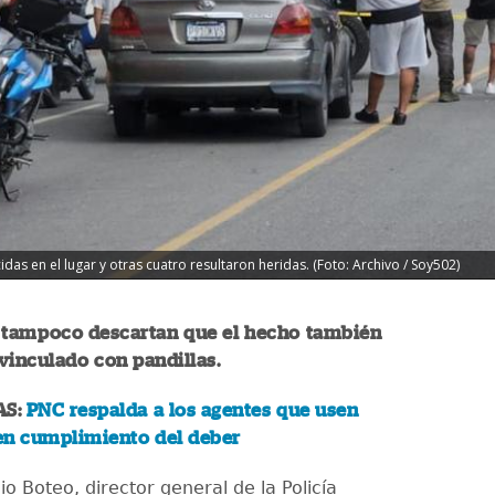
as en el lugar y otras cuatro resultaron heridas. (Foto: Archivo / Soy502)
 tampoco descartan que el hecho también
vinculado con pandillas.
AS:
PNC respalda a los agentes que usen
 en cumplimiento del deber
o Boteo, director general de la Policía