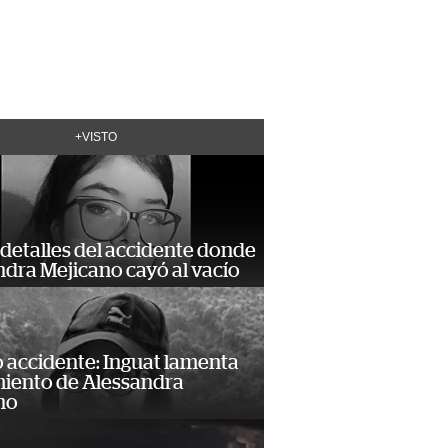
+VISTO
detalles del accidente donde
dra Mejicano cayó al vacío
 accidente: Inguat lamenta
miento de Alessandra
no