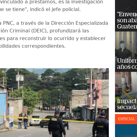
vinculado a préstamos, es la investigación
 se tiene", indicó el jefe policial.
"Enven
son ab
a PNC, a través de la Dirección Especializada
Guatem
ión Criminal (DEIC), profundizará las
es para reconstruir lo ocurrido y establecer
bilidades correspondientes.
Unifor
años c
Impact
secuela
ESPECIAL