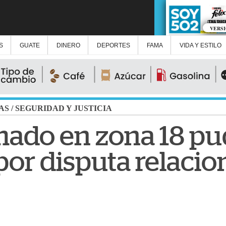
VERS
S
GUATE
DINERO
DEPORTES
FAMA
VIDA Y ESTILO
AS
/
SEGURIDAD Y JUSTICIA
mado en zona 18 p
 por disputa relaci