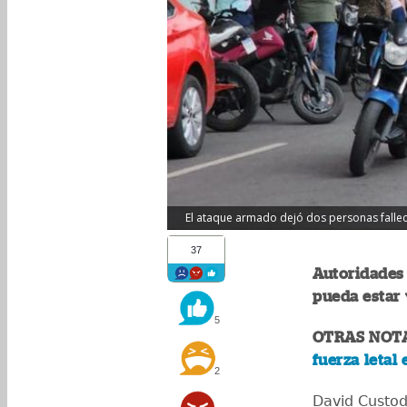
El ataque armado dejó dos personas fallecid
37
Autoridades
pueda estar 
5
OTRAS NOT
fuerza letal
2
David Custodi