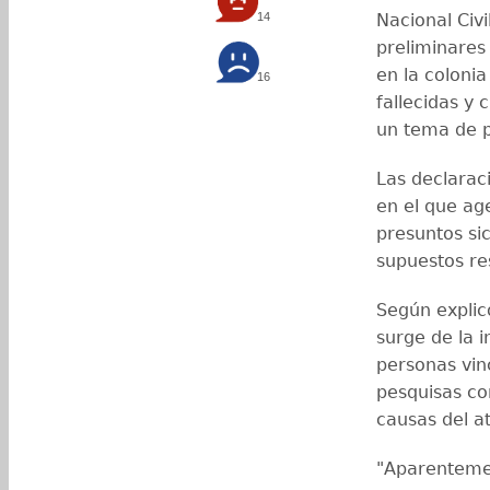
14
Nacional Civi
preliminares
en la coloni
16
fallecidas y 
un tema de 
Las declarac
en el que age
presuntos sic
supuestos re
Según explicó
surge de la 
personas vin
pesquisas co
causas del a
"Aparentemen