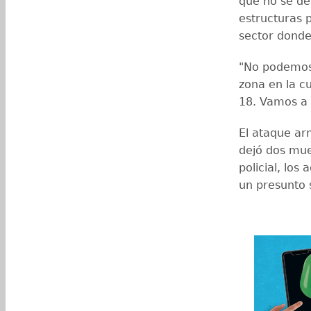
que no se des
estructuras p
sector donde
"No podemos 
zona en la cu
18. Vamos a 
El ataque ar
dejó dos mue
policial, los
un presunto s