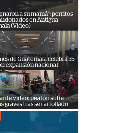
enaron a su mamá": perritos
andonados en Antigua
ala (Video)
mes de Guatemala celebra 35
on expansión nacional
ante video: peatón sufre
s graves tras ser arrollado