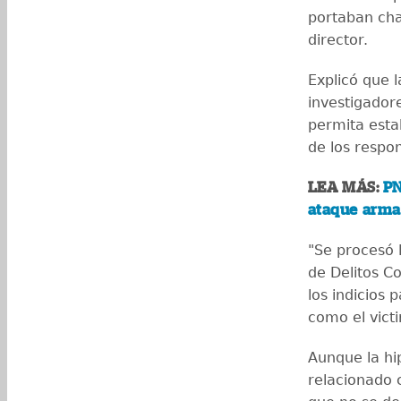
portaban cha
director.
Explicó que 
investigador
permita estab
de los respo
LEA MÁS:
PN
ataque arma
"Se procesó l
de Delitos C
los indicios 
como el vict
Aunque la hip
relacionado c