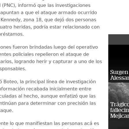
l (PNC), informó que las investigaciones
 apuntan a que el ataque armado ocurrido
a Kennedy, zona 18, que dejó dos personas
cuatro heridas, podría estar relacionado con
préstamos.
iones fueron brindadas luego del operativo
ntes policiales repelieron el ataque de
arios, logrando herir y capturar a uno de los
sponsables.
Surgen 
Alessan
 Boteo, la principal línea de investigación
información recabada inicialmente entre
culadas al hecho, aunque enfatizó que las
ntinúan para determinar con precisión las
Trágico
falleci
taque.
Mejica
te lo que manifiestan las personas acá es