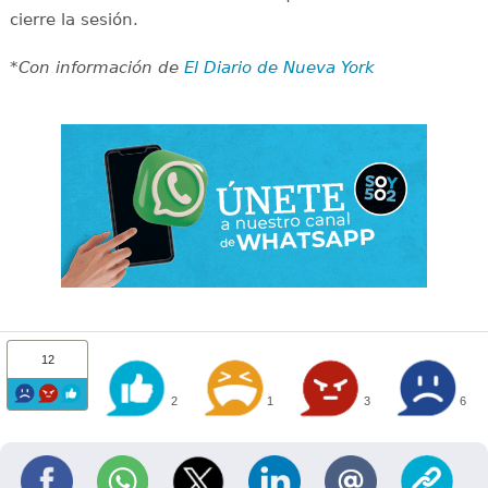
cierre la sesión.
*Con información de
El Diario de Nueva York
12
2
1
3
6