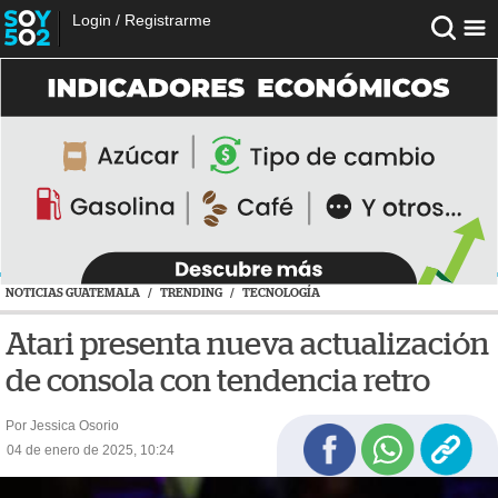
Login
/
Registrarme
NOTICIAS GUATEMALA
/
TRENDING
/
TECNOLOGÍA
Atari presenta nueva actualización
de consola con tendencia retro
Por Jessica Osorio
04 de enero de 2025, 10:24