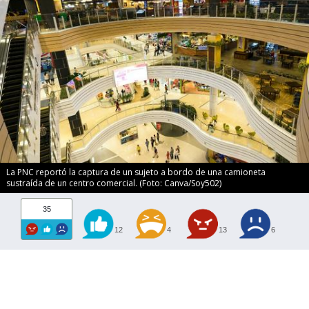
La PNC reportó la captura de un sujeto a bordo de una camioneta
sustraída de un centro comercial. (Foto: Canva/Soy502)
35
12
4
13
6