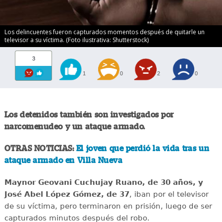
Los delincuentes fueron capturados momentos después de quitarle un
televisor a su víctima. (Foto ilustrativa: Shutterstock)
3
1
0
2
0
Los detenidos también son investigados por
narcomenudeo y un ataque armado.
OTRAS NOTICIAS:
El joven que perdió la vida tras un
ataque armado en Villa Nueva
Maynor Geovani Cuchujay Ruano, de 30 años, y
José Abel López Gómez, de 37
, iban por el televisor
de su víctima, pero terminaron en prisión, luego de ser
capturados minutos después del robo.