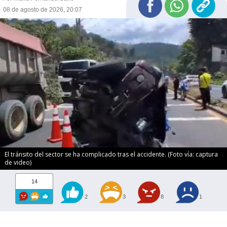
08 de agosto de 2026, 20:07
El tránsito del sector se ha complicado tras el accidente. (Foto vía: captura
de video)
14
2
3
8
1