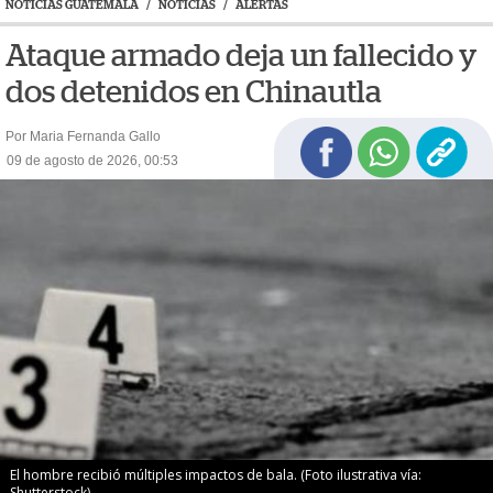
NOTICIAS GUATEMALA
/
NOTICIAS
/
ALERTAS
Ataque armado deja un fallecido y
dos detenidos en Chinautla
Por Maria Fernanda Gallo
09 de agosto de 2026, 00:53
El hombre recibió múltiples impactos de bala. (Foto ilustrativa vía:
Shutterstock)