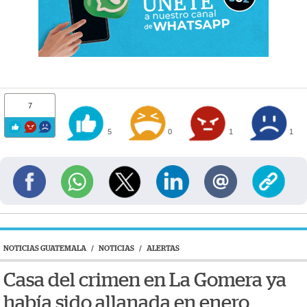
7
5
0
1
1
NOTICIAS GUATEMALA
/
NOTICIAS
/
ALERTAS
Casa del crimen en La Gomera ya
había sido allanada en enero