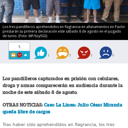
Los tres pandilleros aprehendidos en flagrancia en allanamientos en Pavón
prestarán su primera declaración este sábado 8 de agosto en el juzgado
de turno. (Foto: MP/Soy502)
5
1
2
2
0
Los pandilleros capturados en prisión con celulares,
droga y armas comparecerán en audiencia durante la
noche de este sábado 8 de agosto.
OTRAS NOTICIAS:
Caso La Línea: Julio César Miranda
queda libre de cargos
Tras haber sido aprehendidos en flagrancia, los tres