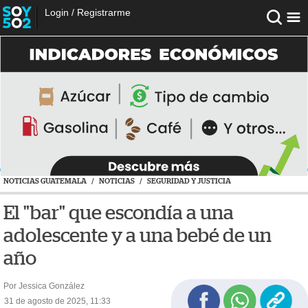
Login
/
Registrarme
NOTICIAS GUATEMALA
/
NOTICIAS
/
SEGURIDAD Y JUSTICIA
El "bar" que escondía a una
adolescente y a una bebé de un
año
Por Jessica González
31 de agosto de 2025, 11:33