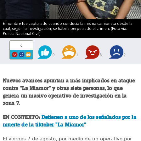
El hombre fue capturado cuando conducía la misma camioneta desde la
cual, según la investigación, se habría perpetrado el crimen. (Foto vía:
Policía Nacional Civil)
6
0
1
3
2
Nuevos avances apuntan a más implicados en ataque
contra "La Miamor" y otras siete personas, lo que
genera un masivo operativo de investigación en la
zona 7.
EN CONTEXTO:
Detienen a uno de los señalados por la
muerte de la tiktoker "La Miamor"
El viernes 7 de agosto, por medio de un operativo por