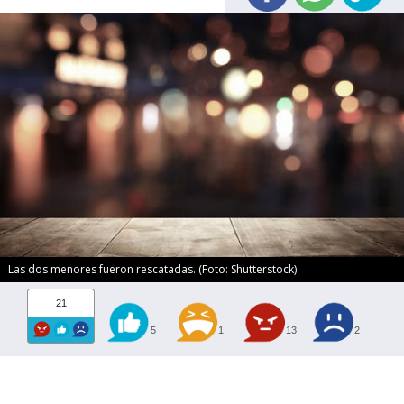
Las dos menores fueron rescatadas. (Foto: Shutterstock)
21
5
1
13
2