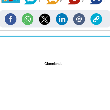
1
2
2
0
Obteniendo...